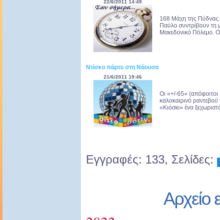
22/6/2011 14:49
168 Μάχη της Πύδνας. 
Παύλο συντρίβουν τη μ
Μακεδονικό Πόλεμο. Ο 
Ντίσκο πάρτυ στη Νάουσα
21/6/2011 19:46
Οι «+/-65» (απόφοιτοι 
καλοκαιρινό ραντεβού 
«Κιόσκι» ένα ξεχωριστό
Εγγραφές: 133, Σελίδες:
Αρχείο 