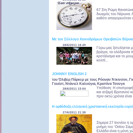
67 Στη Ρώμη θανατώνε
διωγμός του Νέρωνα. 
καθότι απαγορευόταν ο
Με τον Σύλλογο Χιονοδρόμων Ορειβατών Βέροιας
28/6/2011 18:49
Γύρω μας ξετυλίγεται 
βράχια, τα ολόδροσα 
κροτάλισμα και το μου
κολπί...
JOHNNY ENGLISH 2
του Όλιβερ Πάρκερ με τους Ρόουαν Άτκινσον, Γκ
Γουέστ, Ντάνιελ Καλούγια, Κριστίνα Τσονγκ
Υπόθεση: Η επιστροφή
28/6/2011 15:04
και ατζαμή Βρετανού 
πριν οκτώ χρόνια είναι 
Η ορθόδοξη ελληνική χριστιανική εκκλησία εορτά
27/6/2011 21:38
Σημερα 27 Ιουνίου η ορ
μνήμη του ‘Οσίου Σαμ
Ελλάδα είναι η μόνη χώ