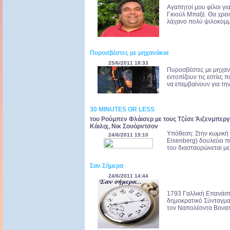
Αγαπητοί μου φίλοι γι
Γκιούλ Μπαξέ. Θα χρει
λάχανο πολύ ψιλοκομμέ
Πυροσβέστες με μηχανάκια
25/6/2011 18:33
Πυροσβέστες με μηχαν
εντοπίζουν τις εστίες
να επεμβαίνουν για την
30 MINUTES OR LESS
του Ρούμπεν Φλάισερ με τους Τζέσε Άιζενμπεργ
Κάιλιχ, Νικ Σουόρντσον
Υπόθεση: Στην κωμική
24/6/2011 15:10
Eisenberg) δουλεύει π
του διασταυρώνεται με 
Σαν Σήμερα
24/6/2011 14:44
1793 Γαλλική Επανάστ
δημοκρατικό Σύνταγμα.
τον Ναπολέοντα Βοναπ