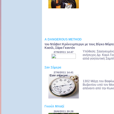
A DANGEROUS METHOD
του Ντέιβιντ Κρόνενμπεργκ με τους Βίγκο Μόρτε
Κασέλ, Σάρα Γκαντόν
Υπόθεση: Σαγηνευμένο
27/6/2011 14:47
ανήσυχος Δρ. Καρλ Γι
αλλά γοητευτική Σαμπίν
Σαν Σήμερα
27/6/2011 14:41
1302 Μάχη του Βαφέως
Βυζαντίου υπό τον Μου
απέναντι από την Κωνσ
Γκιούλ Μπαξέ
26/6/2011 20:28