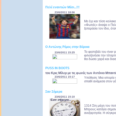
Πελέ εναντιών Μέσι...!!!
23/6/2011 18:06
Με όχι και τόσο κολακε
«Φωτιές» άναψε ο Πελέ
ξεπεράσει τον ίδιο, ότ
O Aντώνης Ρέμος στην Βέροια
Το φεστιβάλ του river 
23/6/2011 15:25
φιλοξενήσει την τέταρ
θα δώσει χαρά και διασ
PUSS IN BOOTS
του Κρις Μίλερ με τις φωνές των Αντόνιο Μπαντ
23/6/2011 15:17
Υπόθεση: Μια ιστορία 
σπαθί ανάμεσα στον γ
Σαν Σήμερα
23/6/2011 15:10
1314 Στη μάχη του πο
Μπρους κατάγει σημαντ
ανεξαρτησία. Η σύγκρου