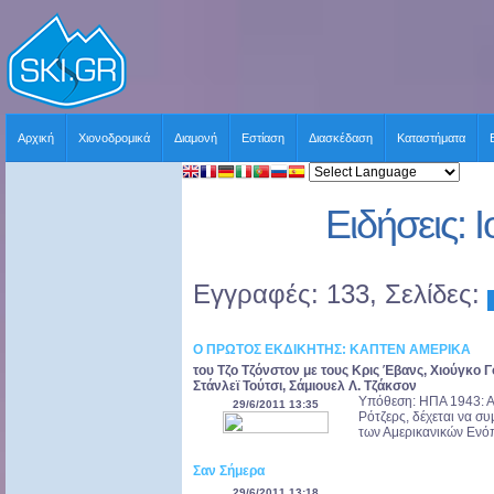
Αρχική
Χιονοδρομικά
Διαμονή
Εστίαση
Διασκέδαση
Καταστήματα
Ειδήσεις: 
Εγγραφές: 133, Σελίδες:
Ο ΠΡΩΤΟΣ ΕΚΔΙΚΗΤΗΣ: ΚΑΠΤΕΝ ΑΜΕΡΙΚΑ
του Τζο Τζόνστον με τους Κρις Έβανς, Χιούγκο Γο
Στάνλεϊ Τούτσι, Σάμιουελ Λ. Τζάκσον
Υπόθεση: ΗΠΑ 1943: Απ
29/6/2011 13:35
Ρότζερς, δέχεται να σ
των Αμερικανικών Ενόπ
Σαν Σήμερα
29/6/2011 13:18