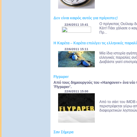
Δεν είναι καιρός αυτός για πρίγκιπες!
Ο πρίγκιπας Ουίλιαμ δ
22/6/2011 15:41
Κέιτ! Πάει χάλασε ο κα
Πρ...
Η Καρέτα – Καρέτα επιλέγει τις ελληνικές παραλί
22/6/2011 15:11
Μία ίδια ιστορία αγάπ
ελληνικές παραλίες ανά
Διαβάστε γιατί επιστρέ
Flypaper
Από τους δημιουργούς του «Hangover» ένα νέο τρ
'Flypaper'.
22/6/2011 15:00
Από το σάιτ του IMDB 
περιστρέφεται γύρω απ
διαφορετικών ληστειών
Σαν Σήμερα