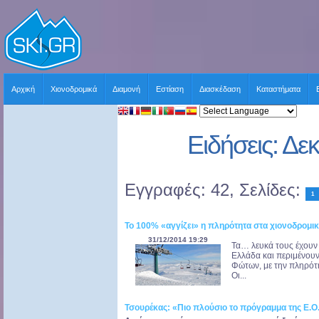
Αρχική
Χιονοδρομικά
Διαμονή
Εστίαση
Διασκέδαση
Καταστήματα
Ειδήσεις: Δε
Εγγραφές: 42, Σελίδες:
1
Το 100% «αγγίζει» η πληρότητα στα χιονοδρομικ
31/12/2014 19:29
Τα… λευκά τους έχουν 
Ελλάδα και περιμένουν
Φώτων, με την πληρότη
Οι...
Τσουρέκας: «Πιο πλούσιο το πρόγραμμα της Ε.Ο.Χ