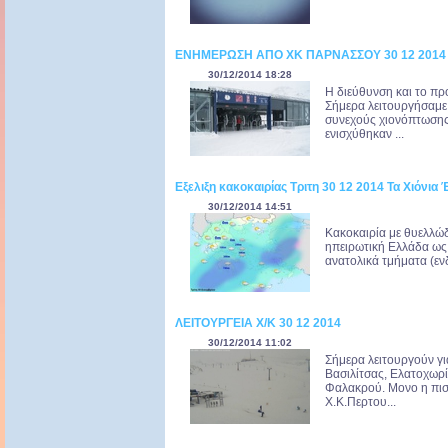
ΕΝΗΜΕΡΩΣΗ ΑΠΟ ΧΚ ΠΑΡΝΑΣΣΟΥ 30 12 2014
30/12/2014 18:28
Η διεύθυνση και το π
Σήμερα λειτουργήσαμε 
συνεχούς χιονόπτωσης 
ενισχύθηκαν ...
Εξελιξη κακοκαιρίας Τριτη 30 12 2014 Τα Χιόνια
30/12/2014 14:51
Κακοκαιρία με θυελλώδ
ηπειρωτική Ελλάδα ως κ
ανατολικά τμήματα (ενδ
ΛΕΙΤΟΥΡΓΕΙΑ Χ/Κ 30 12 2014
30/12/2014 11:02
Σήμερα λειτουργούν γ
Βασιλίτσας, Ελατοχωρί
Φαλακρού. Μονο η πισ
Χ.Κ.Περτου...