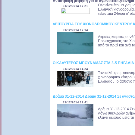
Αντίστροφη μέτρηση για το αγωνιστικό ξεκίνημα
Όλα είναι έτοιμα για μ
31/12/2014 17:21
Ελληνική χιονοδρομία.
τελευταία 24ωρα σ’ ολό
ΛΕΙΤΟΥΡΓΙΑ ΤΟΥ ΧΙΟΝΟΔΡΟΜΙΚΟΥ ΚΕΝΤΡΟΥ
31/12/2014 17:14
Ακραίες καιρικές συν
Πρωτοχρονιάς στο Χιο
από το πρωί και ανά τ
Ο ΚΑΛΥΤΕΡΟΣ ΜΠΟΥΝΑΜΑΣ ΣΤΑ 3-5 ΠΗΓΑΔΙΑ Τ
31/12/2014 14:24
Τον καλύτερο μπουναμά
χιονοδρομικό κέντρο 3
Ελλαδας . Το άφθονο πλ
Δράμα 31-12-2014 Δράμα 31-12-2014 Σε αναστολ
31/12/2014 12:41
Δράμα 31-12-2014 Σε α
Λόγω θυελωδών ανέμω
κλεινει αμέσως μετά τ