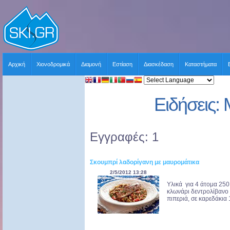
Αρχική
Χιονοδρομικά
Διαμονή
Εστίαση
Διασκέδαση
Καταστήματα
Ειδήσεις:
Εγγραφές: 1
Σκουμπρί λαδορίγανη με μαυρομάτικα
2/5/2012 13:28
Υλικά για 4 άτομα 250
κλωνάρι δεντρολίβανο ή
πιπεριά, σε καρεδάκια 1