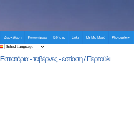
Διασκέδαση
Καταστήματα
Ειδήσεις
Links
Με Μια Ματιά
Photogallery
Εστιατόρια - ταβέρνες - εστίαση / Περτούλι