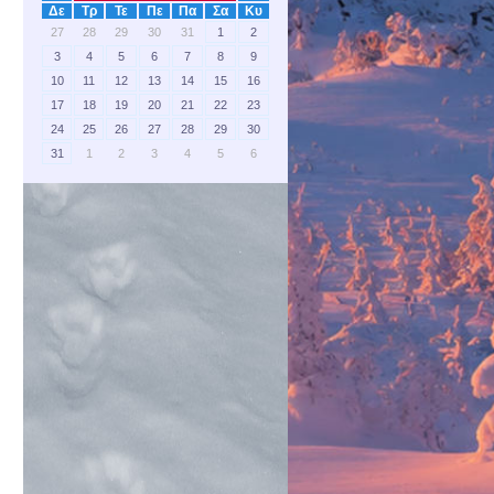
Δε
Τρ
Τε
Πε
Πα
Σα
Κυ
27
28
29
30
31
1
2
3
4
5
6
7
8
9
10
11
12
13
14
15
16
17
18
19
20
21
22
23
24
25
26
27
28
29
30
31
1
2
3
4
5
6