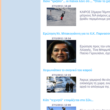
Χιόνι "τριζάτο"... οι παλιοί λένε ότι ... "Όταν το χ
27/1/2011 18:48
ΚΑΙΡΟΣ Σήμερα Πέμπτη 
μέτριους ΝΑ ανέμους μ
βράδυ περιμένουμε χι
Ερώτηση Ντ. Μπακογιάννη για το X.K. Παρνασσ
27/1/2011 18:34
Ερώτηση προς την υπο
Αλλαγής, Τίνα Μπιρμπί
Παύλο Γερουλάνο, σχετ
Χειμωνιάτικο το σκηνικό του καιρού
27/1/2011 12:15
Άκρως χειμερινό θα είν
ολόκληρη τη χώρα, ενώ
αργά το απόγευμα της 
Κάτι "τεχνητό" ετοιμάζεται στο Σέλι...
27/1/2011 12:00