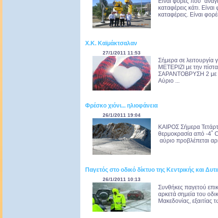
Είναι φορές που "αναγ
καταφέρεις κάτι. Είναι
καταφέρεις. Είναι φορέ
Χ.Κ. Καϊμάκτσαλαν
27/1/2011 11:53
Σήμερα σε λειτουργία 
ΜΕΤΕΡΙΖΙ με την πίστα
ΣΑΡΑΝΤΟΒΡΥΣΗ 2 με τη
Αύριο ...
Φρέσκο χιόνι... ηλιοφάνεια
26/1/2011 19:04
ΚΑΙΡΟΣ Σήμερα Τετάρτη
θερμοκρασία από -4˚ C
αύριο προβλέπεται αρκε
Παγετός στο οδικό δίκτυο της Κεντρικής και Δυτ
26/1/2011 10:13
Συνθήκες παγετού επι
αρκετά σημεία του οδικ
Μακεδονίας, εξαιτίας 