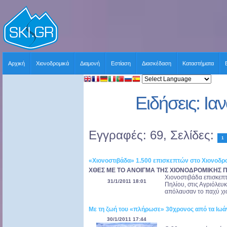
Αρχική
Χιονοδρομικά
Διαμονή
Εστίαση
Διασκέδαση
Καταστήματα
Ειδήσεις: Ια
Εγγραφές: 69, Σελίδες:
1
«Χιονοστιβάδα» 1.500 επισκεπτών στο Χιονοδρ
ΧΘΕΣ ΜΕ ΤΟ ΑΝΟΙΓΜΑ ΤΗΣ ΧΙΟΝΟΔΡΟΜΙΚΗΣ 
Χιονοστιβάδα επισκεπ
31/1/2011 18:01
Πηλίου, στις Αγριόλευ
απόλαυσαν το παχύ χιόνι
Με τη ζωή του «πλήρωσε» 30χρονος από τα Ιωάνν
30/1/2011 17:44