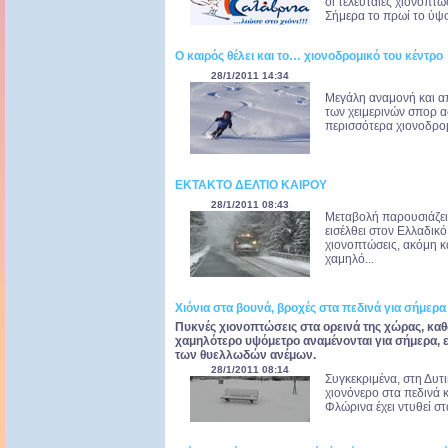
οι τελευταίες χιονοπτώ
Σήμερα το πρωί το ύψος
Ο καιρός θέλει και το… χιονοδρομικό του κέντρο
28/1/2011 14:34
Μεγάλη αναμονή και απ
των χειμερινών σπορ αφ
περισσότερα χιονοδρομι
ΕΚΤΑΚΤΟ ΔΕΛΤΙΟ ΚΑΙΡΟΥ
28/1/2011 08:43
Μεταβολή παρουσιάζει 
εισέλθει στον Ελλαδικό
χιονοπτώσεις, ακόμη κ
χαμηλό...
Χιόνια στα βουνά, βροχές στα πεδινά για σήμερα
Πυκνές χιονοπτώσεις στα ορεινά της χώρας, καθ
χαμηλότερο υψόμετρο αναμένονται για σήμερα, 
των θυελλωδών ανέμων.
28/1/2011 08:14
Συγκεκριμένα, στη Δυτ
χιονόνερο στα πεδινά κ
Φλώρινα έχει ντυθεί στ