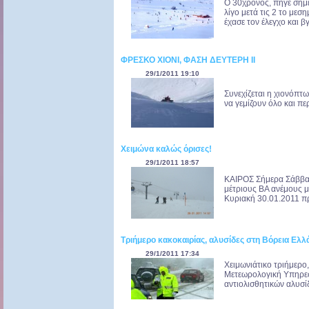
Ο 30χρονος, πήγε σήμ
λίγο μετά τις 2 το μεσ
έχασε τον έλεγχο και βγ
ΦΡΕΣΚΟ ΧΙΟΝΙ, ΦΑΣΗ ΔΕΥΤΕΡΗ II
29/1/2011 19:10
Συνεχίζεται η χιονόπτ
να γεμίζουν όλο και πε
Xειμώνα καλώς όρισες!
29/1/2011 18:57
ΚΑΙΡΟΣ Σήμερα Σάββατ
μέτριους ΒΑ ανέμους μ
Κυριακή 30.01.2011 πρ
Τριήμερο κακοκαιρίας, αλυσίδες στη Βόρεια Ελλ
29/1/2011 17:34
Χειμωνιάτικο τριήμερο
Μετεωρολογική Υπηρεσί
αντιολισθητικών αλυσί