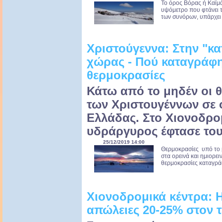
Το όρος Βόρας ή Καϊμά
υψόμετρο που φτάνει τ
των συνόρων, υπάρχει 
Χριστούγεννα: Στην "κα
χώρας - Πού καταγράφη
θερμοκρασίες
Κάτω από το μηδέν οι 
των Χριστουγέννων σε ο
Ελλάδας. Στο Χιονοδρο
υδράργυρος έφτασε του
25/12/2019 14:00
Θερμοκρασίες υπό το
στα ορεινά και ημιορει
θερμοκρασίες καταγράφ
Χιονοδρομικά κέντρα: Η
απώλειες 20-25% στον τ