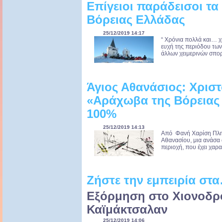
Επίγειοι παράδεισοι τα
Βόρειας Ελλάδας
25/12/2019 14:17
“ Χρόνια πολλά και… χ
ευχή της περιόδου των ε
άλλων χειμερινών σπορ,
Άγιος Αθανάσιος: Χρισ
«Αράχωβα της Βόρειας
100%
25/12/2019 14:13
Από Φανή Χαρίση Πλη
Αθανασίου, μια ανάσα 
περιοχή, που έχει χαρ
Ζήστε την εμπειρία στα
Εξόρμηση στο Χιονοδρ
Καϊμάκτσαλαν
25/12/2019 14:06