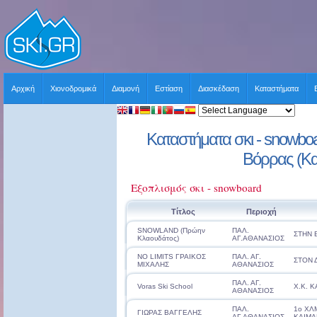
Αρχική
Χιονοδρομικά
Διαμονή
Εστίαση
Διασκέδαση
Καταστήματα
Καταστήματα σκι - snowboar
Βόρρας (Κα
Εξοπλισμός σκι - snowboard
Τίτλος
Περιοχή
SNOWLAND (Πρώην
ΠΑΛ.
ΣΤΗΝ 
Κλαουδάτος)
ΑΓ.ΑΘΑΝΑΣΙΟΣ
NO LIMITS ΓΡΑΙΚΟΣ
ΠΑΛ. ΑΓ.
ΣΤΟΝ 
ΜΙΧΑΛΗΣ
ΑΘΑΝΑΣΙΟΣ
ΠΑΛ. ΑΓ.
Voras Ski School
Χ.Κ. 
ΑΘΑΝΑΣΙΟΣ
ΠΑΛ.
1ο ΧΛ
ΓΙΩΡΑΣ ΒΑΓΓΕΛΗΣ
ΑΓ.ΑΘΑΝΑΣΙΟΣ
ΚΑΙΜΑ