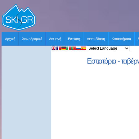
Αρχική
Χιονοδρομικά
Διαμονή
Εστίαση
Διασκέδαση
Καταστήματα
Εστιατόρια - ταβέρν