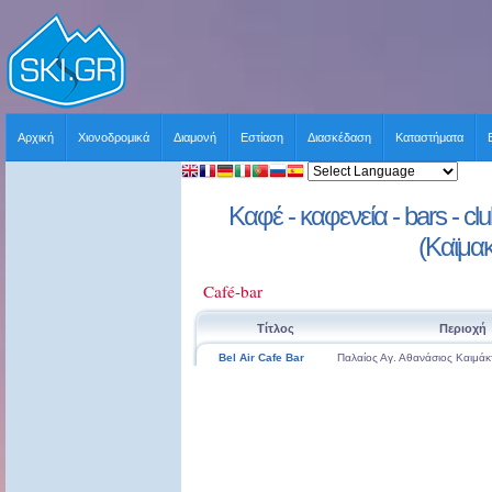
Αρχική
Χιονοδρομικά
Διαμονή
Εστίαση
Διασκέδαση
Καταστήματα
Καφέ - καφενεία - bars - cl
(Καϊμα
Café-bar
Τίτλος
Περιοχή
Bel Air Cafe Bar
Παλαίος Αγ. Αθανάσιος Καιμά