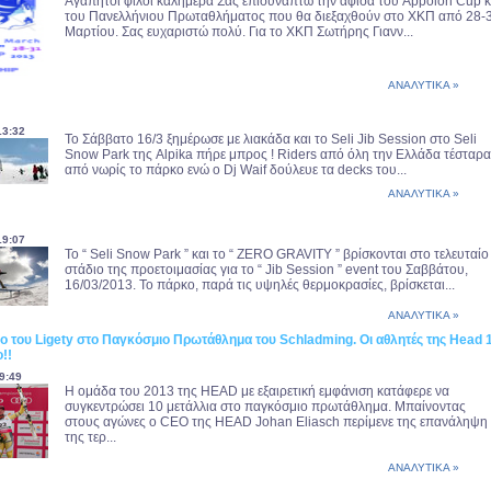
Αγαπητοί φίλοι καλημέρα Σας επισυνάπτω την αφίσα του Appolon Cup κ
του Πανελλήνιου Πρωταθλήματος που θα διεξαχθούν στο ΧΚΠ από 28-
Μαρτίου. Σας ευχαριστώ πολύ. Για το ΧΚΠ Σωτήρης Γιανν...
ΑΝΑΛΥΤΙΚΑ »
13:32
Το Σάββατο 16/3 ξημέρωσε με λιακάδα και το Seli Jib Session στο Seli
Snow Park της Alpika πήρε μπρος ! Riders από όλη την Ελλάδα τέσταρ
από νωρίς το πάρκο ενώ ο Dj Waif δούλευε τα decks του...
ΑΝΑΛΥΤΙΚΑ »
19:07
Το “ Seli Snow Park ” και το “ ZERO GRAVITY ” βρίσκονται στο τελευταίο
στάδιο της προετοιμασίας για το “ Jib Session ” event του Σαββάτου,
16/03/2013. Το πάρκο, παρά τις υψηλές θερμοκρασίες, βρίσκεται...
ΑΝΑΛΥΤΙΚΑ »
ο του Ligety στο Παγκόσμιο Πρωτάθλημα του Schladming. Οι αθλητές της Head 
!!
9:49
Η ομάδα του 2013 της HEAD με εξαιρετική εμφάνιση κατάφερε να
συγκεντρώσει 10 μετάλλια στο παγκόσμιο πρωτάθλημα. Μπαίνοντας
στους αγώνες ο CEO της HEAD Johan Eliasch περίμενε της επανάληψη
της τερ...
ΑΝΑΛΥΤΙΚΑ »