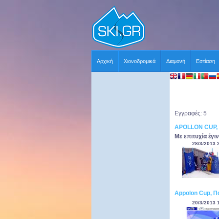
Αρχική
Χιονοδρομικά
Διαμονή
Εστίαση
Εγγραφές: 5
APOLLON CUP, 
Με επιτυχία έγ
28/3/2013 
Appolon Cup, Π
20/3/2013 