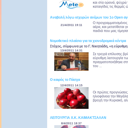
και στα ορεινά, ψύχρα
καταιγίδες τις θερμές 
Αναβολή λόγω ισχυρών ανέμων του 1ο Open αγώ
Ο προγραμματισμένος 
21/4/2011 19:11
αέρα, και μετατίθεται 
παιδιά που μας τίμησαν
Νομοθετικό πλαίσιο για τα χιονοδρομικά κέντρα
Στόχος, σύμφωνα με το Γ. Νικητιάδη, «η εύρυθμη
13/4/2011 14:31
Σε τροχιά επίλυσης βρ
εύρυθμη λειτουργία τ
πραγματοποιήθηκε στη
του ...
Ο καιρός το Πάσχα
12/4/2011 14:15
Οι πρώτες προγνώσεις 
ηλιοφάνεια την Μεγάλ
βροχή την Κυριακή, αλλ
ΛΕΙΤΟΥΡΓΙΑ Χ.Κ. ΚΑΙΜΑΚΤΣΑΛΑΝ
8/4/2011 18:37