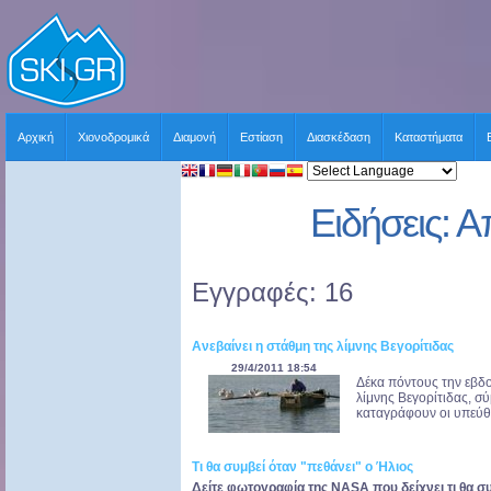
Αρχική
Χιονοδρομικά
Διαμονή
Εστίαση
Διασκέδαση
Καταστήματα
Ειδήσεις: Α
Εγγραφές: 16
Ανεβαίνει η στάθμη της λίμνης Βεγορίτιδας
29/4/2011 18:54
Δέκα πόντους την εβδο
λίμνης Βεγορίτιδας, 
καταγράφουν οι υπεύθυ
Τι θα συμβεί όταν "πεθάνει" ο Ήλιος
Δείτε φωτογραφία της NASA που δείχνει τι θα συ