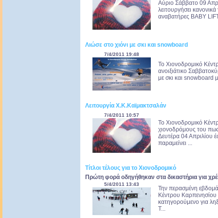
Αύριο Σάββατο 09 Απρ
λειτουργήσει κανονικά 
αναβατήρες BABY LIFTI
Λιώσε στο χιόνι με σκι και snowboard
7/4/2011 19:48
Το Χιονοδρομικό Κέντ
ανοιξιάτικο Σαββατοκύρ
με σκι και snowboard μ
Λειτουργία Χ.Κ.Καϊμακτσαλάν
7/4/2011 10:57
Το Χιονοδρομικό Κέντ
χιονοδρόμους του πως 
Δευτέρα 04 Απριλίου έ
παραμείνει ...
Τίτλοι τέλους για το Χιονοδρομικό
Πρώτη φορά οδηγήθηκαν στα δικαστήρια για χρέ
5/4/2011 13:43
Την περασμένη εβδομά
Κέντρου Καρπενησίου 
κατηγορούμενο για λη
Τ...