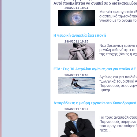
Αυτό προβλέπεται να συμβεί σε 5 δισεκατομμύρια
29/4/2011 18:24
Μια νέα φωτογραφία έ
διαστημικό τηλεσκόπι
γνωστό με το όνομα το 
Η νευρική ανορεξία έχει εποχή
28/4/2011 19:15
Νέα βρετανική έρευνα α
μεγάλη πιθανότητα το π
της εποχής (όπως η σχιζ
ΕΤΑ: Στις 30 Απριλίου αγώνας σκι για παιδιά Α
28/4/2011 18:48
Αγώνας σκι για παιδιά 
"Ελληνικά Τουριστικά Α
Παρνασσού, σε συνεργ
πραγμ...
Απαράδεκτη η μαύρη εργασία στο Χιονοδρομικ
28/4/2011 18:37
Για τους ανασφάλιστο
Παρνασσού, σύμφωνα μ
που πραγματοποίησε έ
Νέας ...