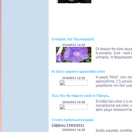
Ο καιρός την Πρωτομαγιά
27/4/2011 12:39
Οι άνεμοι θα είναι αρχ
6 μποφόρ. Σιγά - σιγά 
μποφόρ. Η θερμοκρασία 
Κι άλλο ορφανό αρκουδάκι στον
Η μικρή "Νίτα", που ση
27/4/2011 12:32
αρκουδίτσα, 2,5 μηνών
μοιράζεται τον ίδιο χώ
Πώς δεν θα πάρετε κιλά το Πάσχα...
Εντάξει! Δεν είναι ό,τι
22/4/2011 23:36
σιγοψήνεται και εσείς 
φάτε μέχρι σκασμού! Δι
Γενική πρόγνωση καιρού
Σάββατο 23/04/2011
22/4/2011 16:36
Καλές καιρικές συνθήκε