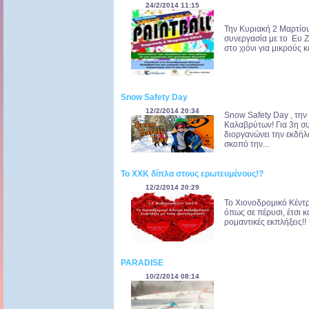
24/2/2014 11:15
Την Κυριακή 2 Μαρτίο
συνεργασία με το Ευ Ζη
στο χιόνι για μικρούς κ
Snow Safety Day
12/2/2014 20:34
Snow Safety Day , την
Καλαβρύτων! Για 3η σ
διοργανώνει την εκδήλ
σκοπό την...
To XXK δίπλα στους ερωτευμένους!?
12/2/2014 20:29
Το Χιονοδρομικό Κέντρ
όπως σε πέρυσι, έτσι κ
ρομαντικές εκπλήξεις!
PARADISE
10/2/2014 08:14