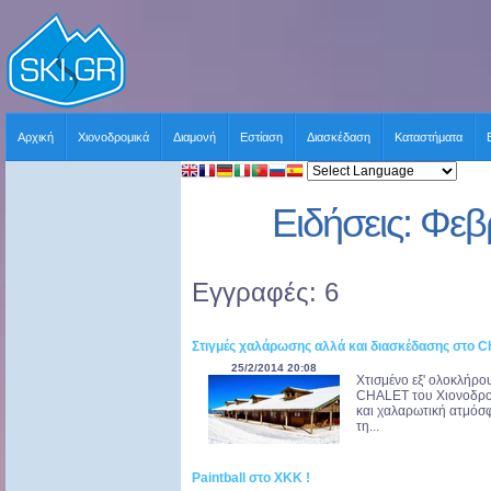
Αρχική
Χιονοδρομικά
Διαμονή
Εστίαση
Διασκέδαση
Καταστήματα
Ειδήσεις: Φε
Εγγραφές: 6
Στιγμές χαλάρωσης αλλά και διασκέδασης στο C
25/2/2014 20:08
Χτισμένο εξ' ολοκλήρο
CHALET του Χιονοδρομ
και χαλαρωτική ατμόσφ
τη...
Paintball στο ΧΚΚ !