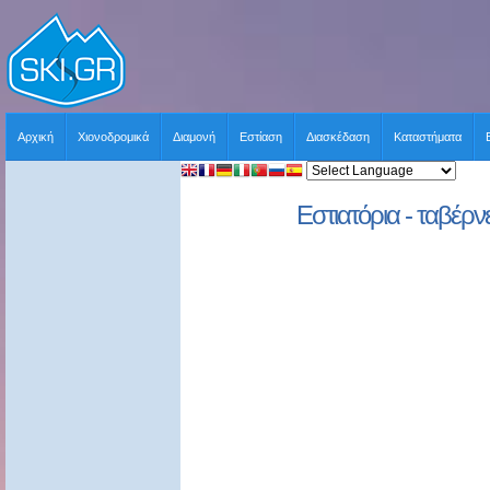
Αρχική
Χιονοδρομικά
Διαμονή
Εστίαση
Διασκέδαση
Καταστήματα
Εστιατόρια - ταβέρνε