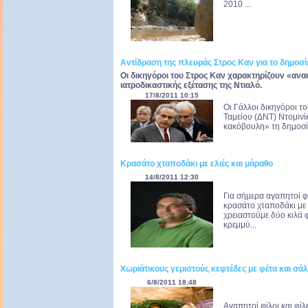
2010 ...
Αντίδραση της πλευράς Στρος Καν για το δημοσί
Οι δικηγόροι του Στρος Καν χαρακτηρίζουν «ανα
ιατροδικαστικής εξέτασης της Ντιαλό.
17/8/2011 10:15
Οι Γάλλοι δικηγόροι τ
Ταμείου (ΔΝΤ) Ντομινί
κακόβουλη» τη δημοσίε
Κρασάτο χταποδάκι με ελιές και μάραθο
14/8/2011 12:30
Για σήμερα αγαπητοί φ
κρασάτο χταποδάκι με ε
χρειαστούμε δύο κιλά 
κρεμμύ...
Χωριάτικους γεμιστούς κεφτέδες με φέτα και σά
6/8/2011 18:48
Αγαπητοί φίλοι και φίλ