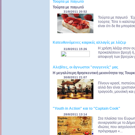
Τούρτα με παγωτό
Τούρτα με παγωτό
31/8/2011 20:52
Τούρτα με παγωτό Έχετ
τούρτα; Τότε τι καλύτ
είναι ότι δε θα μπορέσε
Κατευθυνόμενες καιρικές αλλαγές με λέιζερ
Η χρήση λέιζερ στον ο
31/8/2011 15:26
προκαλέσουν βροχή ή, 
αποφυγή των βροχών μπ
Αλεβίτες, οι άγνωστοι "συγγενείς" μας
Η μεγαλύτερη θρησκευτική μειονότητα της Τουρ
30/8/2011 21:07
Πίνουν κρασί, πιστεύο
αλλά δεν είναι χριστια
τραγούδι, μουσική και 
"Youth in Action" και το "Captain Cook"
28/8/2011 13:14
Στα πλαίσια του Ευρω
συνεργασία με το Δήμ
ιδιώτες που ασχολούντ
πρόγραμμα «...