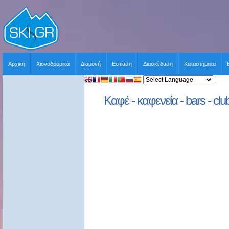
Αρχική
Χιονοδρομικά
Διαμονή
Εστίαση
Διασκέδαση
Καταστήματα
Καφέ - καφενεία - bars - cl