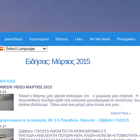
Διασκέδαση
Καταστήματα
Ειδήσεις
Links
Με Μια Ματιά
Photogallery
Ειδήσεις: Μάρτιος 2015
ΙΝΑΙ ΕΔΩ
OWEDR VIDEO ΜΑΡΤΙΟΣ 2015
1:24
Τελικά ο Μόρτης μας χάρισε απλόχερα ότι ο χειμώνας μας στέρησε . Η
πολυπόθητη πούδρα ήρθε στα ελληνικά χιονοδρομικά σε ποσότητες πο
σπάνια βλέπουμε . Πάνω από ένα μετρό χιόνι έπεσε στα χιον...
ΑΝΑΛΥΤΙΚΑ »
φορά καιρού & λειτουργίας ΧΚ 3-5 Πηγαδιών, Νάουσα – Σάββατο 7/3/2015
7:17
Σάββατο 7/3/2015 ANOIXTO ΓΙΑ ΧΙΟΝΟΔΡΟΜΙΑ 3-5
ΠΗΓΑΔΙΑ+ΑΝΕΛΕΗΤΗ ΠΟΥΔΡΑ+60% ΚΛΙΣΗ+ΑΠΝΟΙΑ+ΕΤΟΙΜΟΤΗΤΑ 