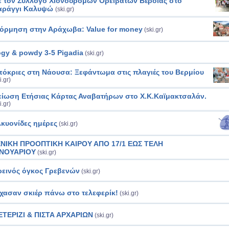
 τον Σύλλογο Χιονοδρόμων Ορειβατών Βέροιας στο
αράγγι Καλυψώ
(ski.gr)
όρμηση στην Αράχωβα: Value for money
(ski.gr)
gy & powdy 3-5 Pigadia
(ski.gr)
όκριες στη Νάουσα: Ξεφάντωμα στις πλαγιές του Βερμίου
i.gr)
ίωση Ετήσιας Κάρτας Αναβατήρων στο Χ.Κ.Καϊμακτσαλάν.
i.gr)
κυονίδες ημέρες
(ski.gr)
ΕΝΙΚΗ ΠΡΟΟΠΤΙΚΗ ΚΑΙΡΟΥ ΑΠΟ 17/1 ΕΩΣ ΤΕΛΗ
ΑΝΟΥΑΡΙΟΥ
(ski.gr)
εινός όγκος Γρεβενών
(ski.gr)
χασαν σκιέρ πάνω στο τελεφερίκ!
(ski.gr)
ΤΕΡΙΖΙ & ΠΙΣΤΑ ΑΡΧΑΡΙΩΝ
(ski.gr)