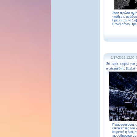
Στον πρώτο αγών
-κάθετης ανάβασ
Γρεβενών το Σάβ
Πανελλήνιο Πρωτ
1/17/2022 12:06:
56 εκατ. ευρώ για 
ανάκαμψης. Καλά ν
Περισσότερους α
επισκέπτες του 
Κυριακή η διοικ
χιονοδρομικό να σ