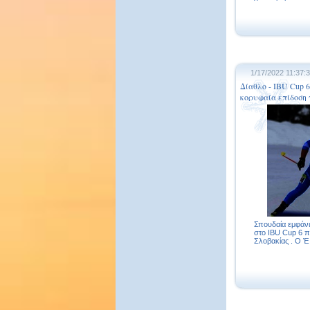
1/17/2022 11:37:
Δίαθλο - IBU Cup 
κορυφαία επίδοση 
Σπουδαία εμφάν
στο IBU Cup 6 π
Σλοβακίας . Ο Έ.