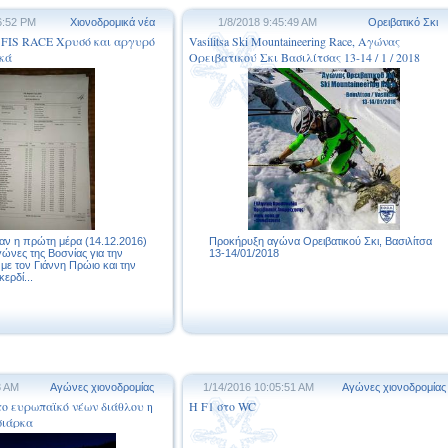
6:52 PM
Χιονοδρομικά νέα
1/8/2018 9:45:49 AM
Ορειβατικό Σκι
IS RACE Χρυσό και αργυρό
Vasilitsa Ski Mountaineering Race, Αγώνας
ικά
Ορειβατικού Σκι Βασιλίτσας 13-14 / 1 / 2018
αν η πρώτη μέρα (14.12.2016)
Προκήρυξη αγώνα Ορειβατικού Σκι, Βασιλίτσα
γώνες της Βοσνίας για την
13-14/01/2018
με τον Γιάννη Πρώιο και την
ερδί...
3 AM
Αγώνες χιονοδρομίας
1/14/2016 10:05:51 AM
Αγώνες χιονοδρομίας
το ευρωπαϊκό νέων διάθλου η
Η F1 στο WC
σιάρκα