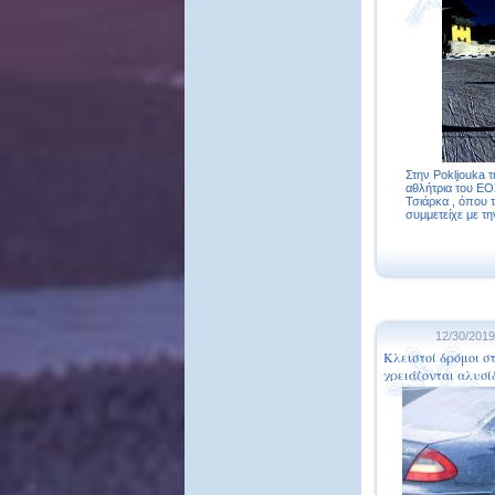
Στην Pokljouka τ
αθλήτρια του ΕΟ
Τσιάρκα , όπου 
συμμετείχε με την
12/30/2019
Κλειστοί δρόμοι σ
χρειάζονται αλυσί