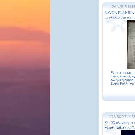
12/14/2016 10:5
RAVNA PLANINA F
μετάλλιο στα αλπ
Εντυπωσιακή ήτ
στους διεθνείς α
ελληνική ομάδα, 
Σοφία Ράλλη να κ
1/19/2022 7:14:5
Στη Σλοβενία για 
Μαρία-Δήμητρα Τ