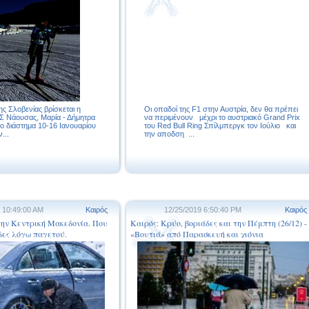
ης Σλοβενίας βρίσκεται η
Οι οπαδοί της F1 στην Αυστρία, δεν θα πρέπει
Σ Νάουσας, Μαρία - Δήμητρα
να περιμένουν μέχρι το αυστριακό Grand Prix
το διάστημα 10-16 Ιανουαρίου
του Red Bull Ring Σπίλμπεργκ τον Ιούλιο και
...
την αποδση ...
 10:49:00 AM
Καιρός
12/25/2019 6:50:40 PM
Καιρός
την Κεντρική Μακεδονία. Που
Καιρός: Κρύο, βοριάδες και την Πέμπτη (26/12) -
δες λόγω παγετού.
«Βουτιά» από Παρασκευή και χιόνια