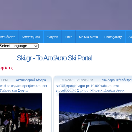
ιασκέδαση
Καταστήματα
Ειδήσεις
Links
Με Μια Ματιά
Photogallery
Sk
Ski.gr - Το Απόλυτο Ski Portal
δήσεις
41 PM
Χιονοδρομικά Κέντρα
1/17/2022 12:09:06 PM
Χιονοδρομικά Κέντρα
ιά σε αγώνα ορειβατικού σκι
Λαϊκό προσκύνημα με 10.000 κόσμου στο
 Γιώργο και Σοφία
χιονοδρομικό Σελίου! Μποτιλιάρισμα στους
δρόμους