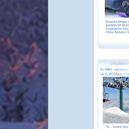
Κλειστοί δρόμοι
χρειάζονται αλυ
ενημερώνει τους
στους δρόμους τη
12/31/2014 7
Το 100% «αγγίζει»
της β. Ελλάδας, γ
Τα… λευκά τους 