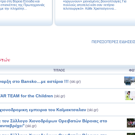
ντρα στη Βόρεια Ελλάδα και
«οργώνουν» χιονισμένες βουνοπλαγιές Για
 επισκέπτες της Πρωτοχρονιάς
πολλούς αποτελεί κάτι σαν «ετήσιο
με την πληρότητ...
τελετουργικό». Κάθε Χριστούγεννα...
ΠΕΡΙΣΣΟΤΕΡΕΣ ΕΙΔΗΣΕΙΣ
στών
ΤΙΤΛΟΣ
ΦΩ
αρξη στο Bansko…με αστέρια !!!
(ski.gr)
AR TEAM for the Children
(ski.gr)
χιονοδρομικη εμπειρια του Καϊμακτσαλαν
(ski.gr)
 τον Σύλλογο Χιονοδρόμων Ορειβατών Βέροιας στο
Πανταβρέχει''
(ski.gr)