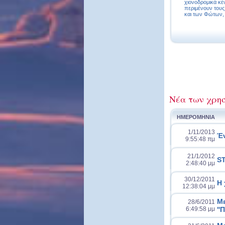
χιονοδρομικά κέ
περιμένουν τους
και των Φώτων, 
Νέα των χρη
ΗΜΕΡΟΜΗΝΙΑ
1/11/2013
Έν
9:55:48 πμ
21/1/2012
ST
2:48:40 μμ
30/12/2011
Η 
12:38:04 μμ
Με
28/6/2011
6:49:58 μμ
''