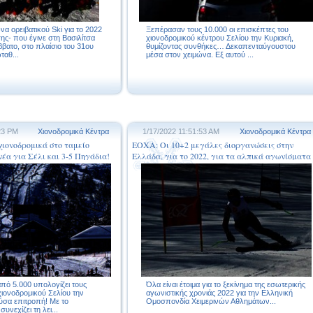
α ορειβατικού Ski για το 2022
Ξεπέρασαν τους 10.000 οι επισκέπτες του
ης- που έγινε στη Βασιλίτσα
χιονοδρομικού κέντρου Σελίου την Κυριακή,
βατο, στο πλαίσιο του 31ου
θυμίζοντας συνθήκες… Δεκαπενταύγουστου
αθ...
μέσα στον χειμώνα. Εξ αυτού ...
23 PM
Χιονοδρομικά Κέντρα
1/17/2022 11:51:53 AM
Χιονοδρομικά Κέντρα
χιονοδρομικά στο ταμείο
ΕΟΧΑ: Οι 10+2 μεγάλες διοργανώσεις στην
έα για Σέλι και 3-5 Πηγάδια!
Ελλάδα, για το 2022, για τα αλπικά αγωνίσματα
της χιονοδρομίας
πό 5.000 υπολογίζει τους
Όλα είναι έτοιμα για το ξεκίνημα της εσωτερικής
χιονοδρομικού Σελίου την
αγωνιστικής χρονιάς 2022 για την Ελληνική
ούσα επιτροπή! Με το
Ομοσπονδία Χειμερινών Αθλημάτων...
υνεχίζει τη λει...