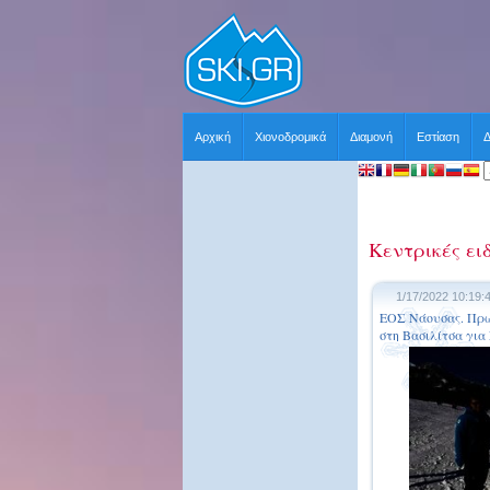
Αρχική
Χιονοδρομικά
Διαμονή
Εστίαση
Δ
Κεντρικές ει
1/17/2022 10:19:
ΕΟΣ Νάουσας. Πρωτ
στη Βασιλίτσα για