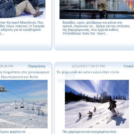
 στην Κεντρική Μακεδονία. Που
Βοριάδες, κρύο, ψιλόβροχο και χιόνια στα
σίδες λόγω παγετού. Η Τροχαία
ορεινά, στρώνουν το... δρόμο για την επέλαση
 οδηγούς για τα προβλήματα
της βαρυχειμωνιάς, που έρχεται καθώς
...
πλησιάζουμε προς την πρωτ...
:29:36 PM
Περιηγήσεις
12/11/2013 7:36:57 PM
Γενικά
 η πληρότητα στα χιονοδρομικά
Το χειμερινό σκι κάνει καλό στην υγεία
ια Πρωτοχρονιά και Φώτα
έχουν φορέσει τα
Πιο χαρούμενοι και ευτυχισμένοι όσοι