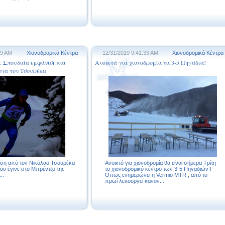
39 AM
Χιονοδρομικά Κέντρα
12/31/2019 9:41:33 AM
Χιονοδρομικά Κέντρα
6: Σπουδαία εμφάνιση και
Ανοικτά για χιονοδρομία τα 3-5 Πηγάδια!
για τον Τσουρέκα
ιση από τον Νικόλαο Τσουρέκα
Ανοικτό για χιονοδρομία θα είναι σήμερα Τρίτη
ου έγινε στο Μπρέντζο της
το χιονοδρομικό κέντρο των 3-5 Πηγαδιών !
..
Όπως ενημερώνει η Vermio MTR , από το
πρωί λειτουργεί κανον...