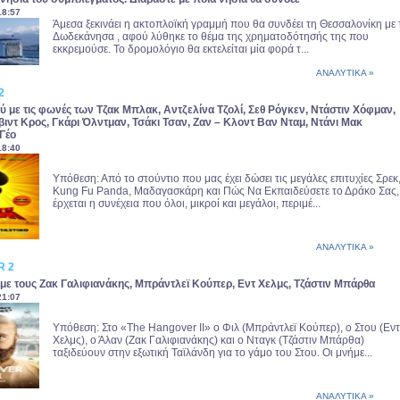
18:57
Άμεσα ξεκινάει η ακτοπλοϊκή γραμμή που θα συνδέει τη Θεσσαλονίκη με 
Δωδεκάνησα , αφού λύθηκε το θέμα της χρηματοδότησής της που
εκκρεμούσε. Το δρομολόγιο θα εκτελείται μία φορά τ...
ΑΝΑΛΥΤΙΚΑ »
2
ού με τις φωνές των Τζακ Μπλακ, Αντζελίνα Τζολί, Σεθ Ρόγκεν, Ντάστιν Χόφμαν,
ιβιντ Κρος, Γκάρι Όλντμαν, Τσάκι Τσαν, Ζαν – Κλοντ Βαν Νταμ, Ντάνι Μακ
Γέο
18:40
Υπόθεση: Από το στούντιο που μας έχει δώσει τις μεγάλες επιτυχίες Σρεκ
Kung Fu Panda, Μαδαγασκάρη και Πώς Να Εκπαιδεύσετε το Δράκο Σας,
έρχεται η συνέχεια που όλοι, μικροί και μεγάλοι, περιμέ...
ΑΝΑΛΥΤΙΚΑ »
R 2
 με τους Ζακ Γαλιφιανάκης, Μπράντλεϊ Κούπερ, Εντ Χελμς, Τζάστιν Μπάρθα
21:07
Υπόθεση: Στο «Τhe Hangover ΙΙ» ο Φιλ (Μπράντλεϊ Κούπερ), o Στου (Εντ
Χελμς), ο Άλαν (Ζακ Γαλιφιανάκης) και ο Νταγκ (Τζάστιν Μπάρθα)
ταξιδεύουν στην εξωτική Ταϊλάνδη για το γάμο του Στου. Οι μνήμε...
ΑΝΑΛΥΤΙΚΑ »