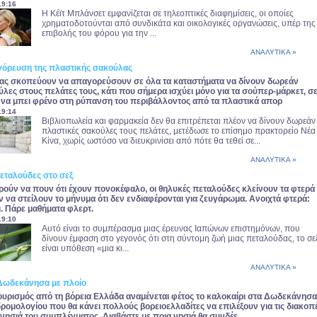
19:16
Η Κέϊτ Μπλάνσετ εμφανίζεται σε τηλεοπτικές διαφημίσεις, οι οποίες
χρηματοδοτούνται από συνδικάτα και οικολογικές οργανώσεις, υπέρ της
επιβολής του φόρου για την ...
ΑΝΑΛΥΤΙΚΑ »
γόρευση της πλαστικής σακούλας
ίνας σκοπεύουν να απαγορεύσουν σε όλα τα καταστήματα να δίνουν δωρεάν
λες στους πελάτες τους, κάτι που σήμερα ισχύει μόνο για τα σούπερ-μάρκετ, σ
 να μπει φρένο στη ρύπανση του περιβάλλοντος από τα πλαστικά απορ
19:14
Βιβλιοπωλεία και φαρμακεία δεν θα επιτρέπεται πλέον να δίνουν δωρεάν
πλαστικές σακούλες τους πελάτες, μετέδωσε το επίσημο πρακτορείο Νέα
Κίνα, χωρίς ωστόσο να διευκρινίσει από πότε θα τεθεί σε...
ΑΝΑΛΥΤΙΚΑ »
πεταλούδες στο σεξ
ρούν να πουν ότι έχουν πονοκέφαλο, οι θηλυκές πεταλούδες κλείνουν τα φτερά
ν να στείλουν το μήνυμα ότι δεν ενδιαφέρονται για ζευγάρωμα. Ανοιχτά φτερά:
χι. Πάρε μαθήματα φλερτ.
19:10
Αυτό είναι το συμπέρασμα μιας έρευνας Ιαπώνων επιστημόνων, που
δίνουν έμφαση στο γεγονός ότι στη σύντομη ζωή μιας πεταλούδας, το σε
είναι υπόθεση «μια κι...
ΑΝΑΛΥΤΙΚΑ »
Δωδεκάνησα με πλοίο
ουρισμός από τη βόρεια Ελλάδα αναμένεται φέτος το καλοκαίρι στα Δωδεκάνησα
ρομολογίου που θα κάνει πολλούς βορειοελλαδίτες να επιλέξουν για τις διακοπ
 νησιά του συμπλέγματος. Διαβάστε με ποια νησιά θα συνδέε