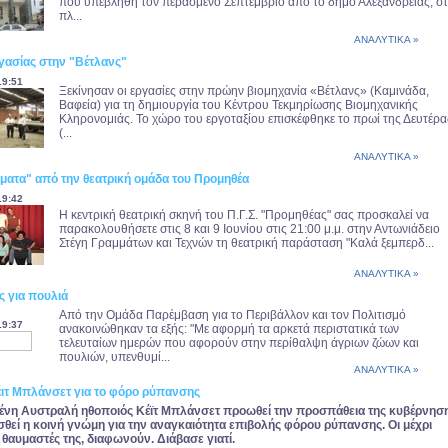
που υπεβλήθη τον περασμένο Σεπτέμβριο από το δήμο Αλεξάνδρειας, σ
πλ...
ΑΝΑΛΥΤΙΚΑ »
γασίας στην "Βέτλανς"
19:51
Ξεκίνησαν οι εργασίες στην πρώην βιομηχανία «Βέτλανς» (Καμινάδα,
Βαφεία) για τη δημιουργία του Κέντρου Τεκμηρίωσης Βιομηχανικής
Κληρονομιάς. Το χώρο του εργοταξίου επισκέφθηκε το πρωί της Δευτέρα
(...
ΑΝΑΛΥΤΙΚΑ »
ματα" από την θεατρική ομάδα του Προμηθέα
19:42
Η κεντρική θεατρική σκηνή του Π.Γ.Σ. "Προμηθέας" σας προσκαλεί να
παρακολουθήσετε στις 8 και 9 Ιουνίου στις 21:00 μ.μ. στην Αντωνιάδειο
Στέγη Γραμμάτων και Τεχνών τη θεατρική παράσταση "Καλά ξεμπερδ...
ΑΝΑΛΥΤΙΚΑ »
ς για πουλιά
Από την Ομάδα Παρέμβαση για το Περιβάλλον και τον Πολιτισμό
19:37
ανακοινώθηκαν τα εξής: "Με αφορμή τα αρκετά περιστατικά των
τελευταίων ημερών που αφορούν στην περίθαλψη άγριων ζώων και
πουλιών, υπενθυμί...
ΑΝΑΛΥΤΙΚΑ »
έιτ Μπλάνσετ για το φόρο ρύπανσης
νη Αυστραλή ηθοποιός Κέϊτ Μπλάνσετ προωθεί την προσπάθεια της κυβέρνησ
σθεί η κοινή γνώμη για την αναγκαιότητα επιβολής φόρου ρύπανσης. Οι μέχρι
 θαυμαστές της, διαφωνούν. Διάβασε γιατί.