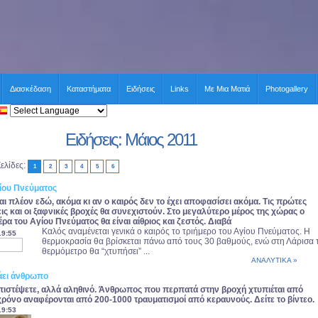
Διασκέδαση
Καταστήματα
Ειδήσεις
Links
Με Μια Ματιά
Photogallery
Ειδήσεις: Μάιος 2011
ελίδες:
1
2
3
4
5
6
γίου Πνεύματος
ναι πλέον εδώ, ακόμα κι αν ο καιρός δεν το έχει αποφασίσει ακόμα. Τις πρώτες
ις και οι ξαφνικές βροχές θα συνεχιστούν. Στο μεγαλύτερο μέρος της χώρας ο
έρα του Αγίου Πνεύματος θα είναι αίθριος και ζεστός. Διαβά
Καλός αναμένεται γενικά ο καιρός το τριήμερο του Αγίου Πνεύματος. Η
19:55
θερμοκρασία θα βρίσκεται πάνω από τους 30 βαθμούς, ενώ στη Λάρισα 
θερμόμετρο θα “χτυπήσει” ...
ΑΝΑΛΥΤΙΚΑ »
άει άνθρωπο
πιστέψετε, αλλά αληθινό. Άνθρωπος που περπατά στην βροχή χτυπιέται από
ρόνο αναφέρονται από 200-1000 τραυματισμοί από κεραυνούς. Δείτε το βίντεο.
19:53