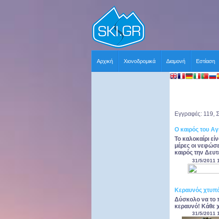
Αρχική
Χιονοδρομικά
Διαμονή
Εστίαση
Εγγραφές: 119, Σ
Ο καιρός του Α
Το καλοκαίρι εί
μέρες οι νεφώσε
καιρός την Δευτ
31/5/2011 
Κεραυνός χτυπ
Δύσκολο να το 
κεραυνό! Κάθε χ
31/5/2011 