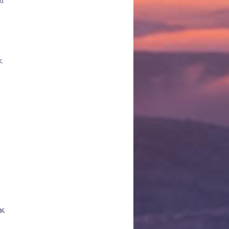
τα
ς
ης