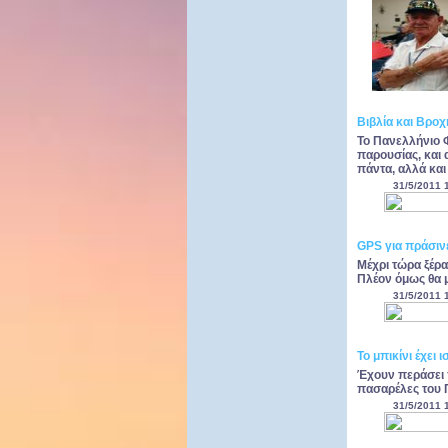
Βιβλία και Βροχ
Το Πανελλήνιο 
παρουσίας, και 
πάντα, αλλά και
31/5/2011 
GPS για πράσιν
Μέχρι τώρα ξέρ
Πλέον όμως θα μ
31/5/2011 
To μπικίνι έχει ι
Έχουν περάσει 
πασαρέλες του Π
31/5/2011 