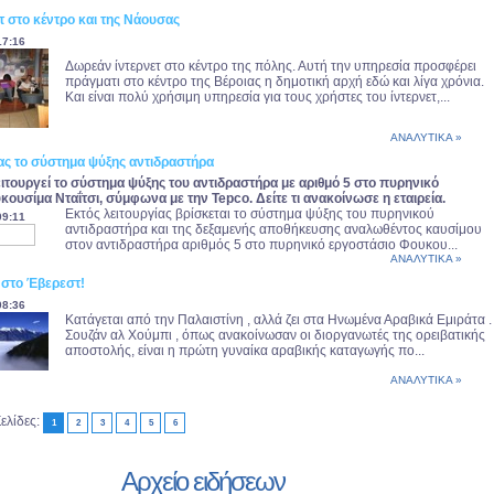
 στο κέντρο και της Νάουσας
17:16
Δωρεάν ίντερνετ στο κέντρο της πόλης. Αυτή την υπηρεσία προσφέρει
πράγματι στο κέντρο της Βέροιας η δημοτική αρχή εδώ και λίγα χρόνια.
Και είναι πολύ χρήσιμη υπηρεσία για τους χρήστες του ίντερνετ,...
ΑΝΑΛΥΤΙΚΑ »
ας το σύστημα ψύξης αντιδραστήρα
ιτουργεί το σύστημα ψύξης του αντιδραστήρα με αριθμό 5 στο πυρηνικό
ουσίμα Νταΐτσι, σύμφωνα με την Tepco. Δείτε τι ανακοίνωσε η εταιρεία.
Εκτός λειτουργίας βρίσκεται το σύστημα ψύξης του πυρηνικού
09:11
αντιδραστήρα και της δεξαμενής αποθήκευσης αναλωθέντος καυσίμου
στον αντιδραστήρα αριθμός 5 στο πυρηνικό εργοστάσιο Φουκου...
ΑΝΑΛΥΤΙΚΑ »
 στο Έβερεστ!
08:36
Κατάγεται από την Παλαιστίνη , αλλά ζει στα Ηνωμένα Αραβικά Εμιράτα .
Σουζάν αλ Χούμπι , όπως ανακοίνωσαν οι διοργανωτές της ορειβατικής
αποστολής, είναι η πρώτη γυναίκα αραβικής καταγωγής πο...
ΑΝΑΛΥΤΙΚΑ »
ελίδες:
1
2
3
4
5
6
Αρχείο ειδήσεων