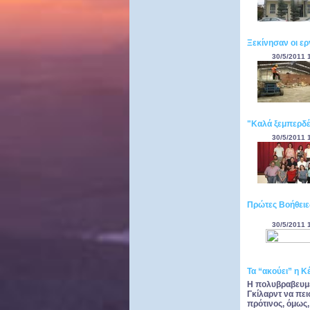
Ξεκίνησαν οι ερ
30/5/2011 
"Καλά ξεμπερδέ
30/5/2011 
Πρώτες Βοήθειε
30/5/2011 
Τα “ακούει” η Κ
Η πολυβραβευμέ
Γκίλαρντ να πει
πρότινος, όμως,