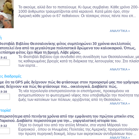
Το ακούμε, αλλά δεν το πιστεύουμε. Κι όμως συμβαίνει. Κάθε χρόνο 200-
1000 άνθρωποι τραυματίζονται από κεραυνό. Κατά μέσο όρο, στην
Αμερική κάθε χρόνο οι 67 πεθαίνουν. Οι τέσσερις στους πέντε που επ...
ΑΝΑΛΥΤΙΚΑ »
ή
Φεστιβάλ Βιβλίου Θεσσαλονίκης φέτος συμπληρώνει 30 χρόνια ανελλιπούς
αποτελεί ένα από τα μεγαλύτερα πολιτιστικά δρώμενα του καλοκαιριού. Όπως,
 επίσημα φέτος έχει θέμα τη βροχή. Λάβε μέρος.
Το Φεστιβάλ Βιβλίου έχει συνδεθεί στη συνείδηση των Θεσσαλονικέων, μ
19:41
τις καθιερωμένες βροχές κατά τη διάρκεια της λειτουργίας του. Στo πλαίσ
των εορτα...
ΑΝΑΛΥΤΙΚΑ »
ες διαδρομές
αμε ότι τα GPS μάς δείχνουν πώς θα φτάσουμε στον προορισμό μας πιο γρήγορα
ας δείχνουν και πώς θα φτάσουμε πιο... οικολογικά. Διαβάστε πώς.
Τη νέα τεχνολογία επιστρατεύονται οι επιστήμονες, προκειμένου να
19:38
αντιμετωπίσουν το φωτοχημικό νέφος που υποβαθμίζει την ποιότητα τη
ζωής των κατοίκων των πόλεων, αρχίζοντας από τη Θεσσαλον...
ΑΝΑΛΥΤΙΚΑ »
στορία!
περισσότερα από πενήντα χρόνια από την εμφάνιση του πρώτου μπικίνι στις
αρισιού. Διαβάστε περισσότερα για την... γαργαλιστική ιστορία του.
Πήρε το όνομά του από την ατόλη Μπικίνι, στα νησιά Μάρσαλ του
19:32
Ειρηνικού , όπου οι Ηνωμένες Πολιτείες της Αμερικής πραγματοποίησαν
την πρώτη πυρηνική δοκιμή, λόγω των εκρηκτικών αντιδράσεων που ...
ΑΝΑΛΥΤΙΚΑ »