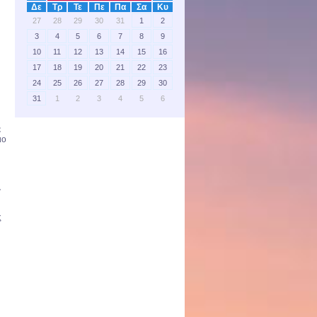
Δε
Τρ
Τε
Πε
Πα
Σα
Κυ
27
28
29
30
31
1
2
3
4
5
6
7
8
9
10
11
12
13
14
15
16
17
18
19
20
21
22
23
24
25
26
27
28
29
30
31
1
2
3
4
5
6
ε
ιo
.
ς