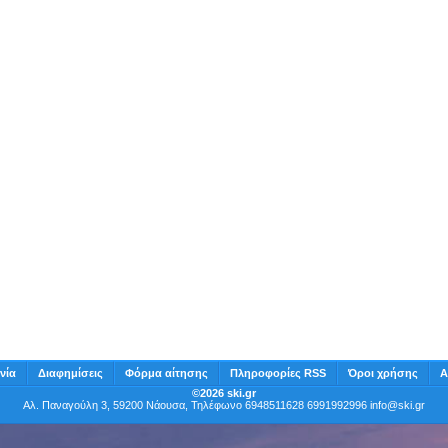
νία
Διαφημίσεις
Φόρμα αίτησης
Πληροφορίες RSS
Όροι χρήσης
Α
©2026 ski.gr
Αλ. Παναγούλη 3, 59200 Νάουσα, Τηλέφωνο 6948511628 6991992996
info@ski.gr