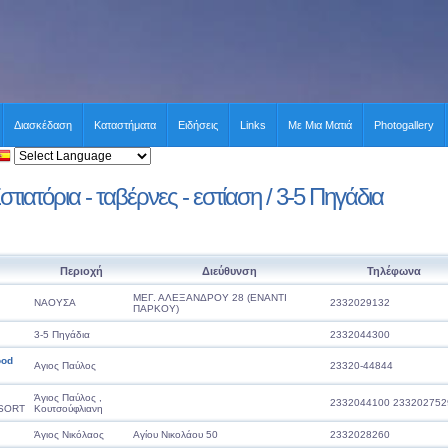
Διασκέδαση
Καταστήματα
Ειδήσεις
Links
Με Μια Ματιά
Photogallery
στιατόρια - ταβέρνες - εστίαση / 3-5 Πηγάδια
Περιοχή
Διεύθυνση
Τηλέφωνα
ΜΕΓ. ΑΛΕΞΑΝΔΡΟΥ 28 (ΕΝΑΝΤΙ
ΝΑΟΥΣΑ
2332029132
ΠΑΡΚΟΥ)
3-5 Πηγάδια
2332044300
ood
Αγιος Παύλος
23320-44844
Άγιος Παύλος ,
2332044100 233202752
SORT
Κουτσούφλιανη
Άγιος Νικόλαος
Αγίου Νικολάου 50
2332028260