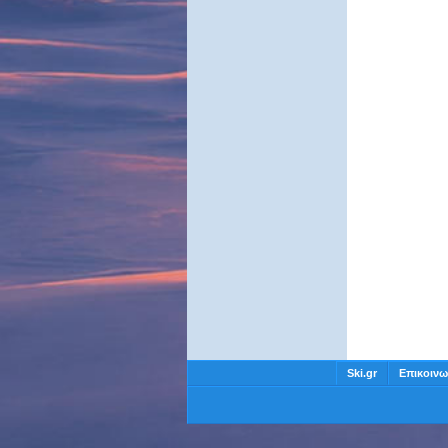
Ski.gr
Επικοινω