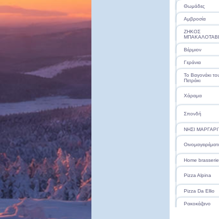
Θωμάδες
Αμβροσία
ΖΗΚΟΣ
ΜΠΑΚΑΛΟΤΑΒ
Βέρμιον
Γεράνια
Το Βαγονάκι το
Πετράκι
Χάραμα
Σπονδή
ΝΗΣΙ ΜΑΡΓΑΡΙ
Οινομαγειρέματ
Home brasserie
Pizza Alpina
Pizza Da Ellio
Ρακοκάζανο