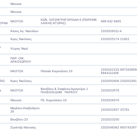
Νάουσα
Νάουσα
KΩΝ. ΧΑΤΖΗΓΡΗΓΟΡΙΑΔΗ 6 (ΠΑΡΚΙΝΚ
ΝΑΟΥΣΑ
698 632 6665
ΕΡΝΑ
ΛΑΙΚΗΣ ΑΓΟΡΑΣ)
Άλσος Αγ. Νικολάου
2332029311-4
Άγιος Νικόλαος
2332025174 21922
υ
Χώρας Νερό
ΠΑΡ. ΟΙΚ.
ΑΡΚΟΧΩΡΙΟΥ
2332022233 697333959
ΝΑΟΥΣΑ
Πλατεία Καρατάσου 10
6944111408
ΤΑΣ
Άγιος Νικόλαος
2332052600 233202391
Βενιζέλου & Στεφάνου Δραγούμη 1
α
ΝΑΟΥΣΑ
2332023576
ΠΛΗΣΙΟΝ ΔΗΜ . ΠΑΡΚΟΥ
Νάουσα
Πλ. Καρατάσου 10
2332029370
Μεγάλου Αλεξάνδρου
2332022657 25791
26
Βενιζέλου 23
2332023250
Στράντζα Νάουσας
2332048362 693743287