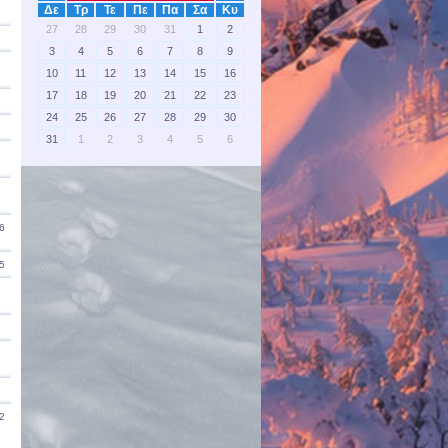
Δε
Τρ
Τε
Πε
Πα
Σα
Κυ
27
28
29
30
31
1
2
3
4
5
6
7
8
9
10
11
12
13
14
15
16
17
18
19
20
21
22
23
24
25
26
27
28
29
30
31
1
2
3
4
5
6
6
5
2