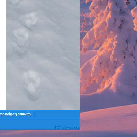
ποποίηση ευθυνών
TORUS web site