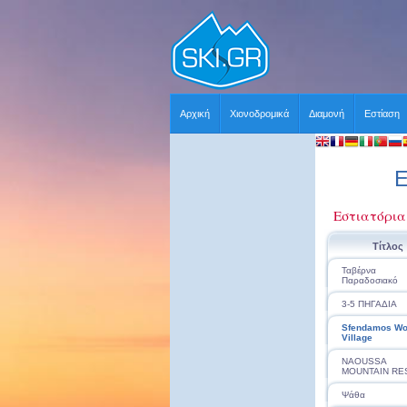
Αρχική
Χιονοδρομικά
Διαμονή
Εστίαση
Ε
Εστιατόρια
Τίτλος
Ταβέρνα
Παραδοσιακό
3-5 ΠΗΓΑΔΙΑ
Sfendamos W
Village
NAOUSSA
MOUNTAIN RE
Ψάθα