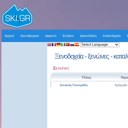
Αρχική
Χιονοδρομικά
Διαμονή
Εστίαση
Διασκέδαση
Καταστήματα
Ξενοδοχεία - ξενώνες - κατα
Ξενώνες
Τίτλος
Περι
Ξενώνας Γκενεράλη
Αράχωβα