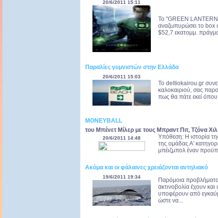
20/6/2011 15:11
Το "GREEN LANTERN" 
αναζωπυρώσει το box 
$52,7 εκατομμ. πράγμα
Παραλίες γυμνιστών στην Ελλάδα
20/6/2011 15:03
Το deltiokairou.gr συν
καλοκαιριού, σας παρο
πως θα πάτε εκεί όπου 
MONEYBALL
του Μπένετ Μίλερ με τους Μπραντ Πιτ, Τζόνα Χιλ
Υπόθεση: Η ιστορία τη
20/6/2011 14:48
της ομάδας Α' κατηγορ
μπέιζμπολ έναν προϋπ
Ακόμα και οι φάλαινες χρειάζονται αντηλιακό
19/6/2011 19:34
Παρόμοια προβλήματα
ακτινοβολία έχουν και
υποφέρουν από εγκαύμ
ώστε να...