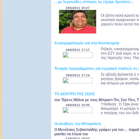
…με λεμονάδες σπιτικές τις είχαμε δροσίσει…
19/6/2011 19:27
Οι ζέστη καλά κρατεί κ
γευστικό αναψυκτικό πο
χαρούν πολύ αυτοί που
Ανασχηματισμός και στα Νοσοκομεία
Ριζικός «ανασχηματισμό
18/6/2011 17:17
στο ΕΣΥ ανά νομό, οι ο
της περιοχής τους. Παρ
Έναρξη προγράμματος για εγγραφή παιδιών σε β
Σε εξέλιξη βρίσκεται 
18/6/2011 17:14
μητέρες βρεφών, νηπίω
και ατόμων με αναπηρί
ΤΟ ΔΕΝΤΡΟ ΤΗΣ ΖΩΗΣ
του Τέρενς Μάλικ με τους Μπραντ Πιτ, Σον Πεν, Τ
Υπόθεση : Ο Τζακ είναι
18/6/2011 15:05
θαυμασμό. Η μητέρα το
ο πατέρας του τον διδάσ
Οι αλήθειες του Μπορούση
Ο Μενέλαος Σεβαστιάδης γράφει για τον… παρ
μασάει τα λόγια του
17/6/2011 19:53