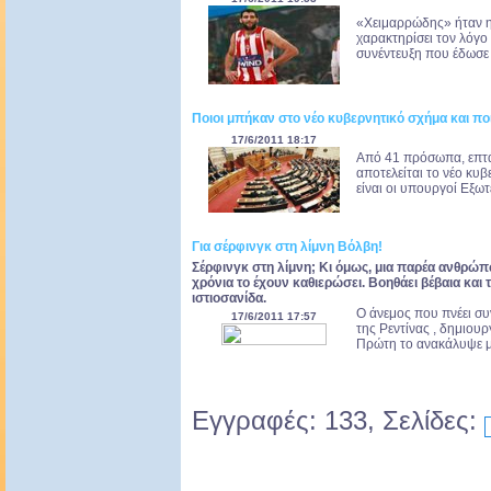
«Χειμαρρώδης» ήταν η
χαρακτηρίσει τον λόγο
συνέντευξη που έδωσε 
Ποιοι μπήκαν στο νέο κυβερνητικό σχήμα και π
17/6/2011 18:17
Aπό 41 πρόσωπα, επτά
αποτελείται το νέο κυ
είναι οι υπουργοί Εξωτ
Για σέρφινγκ στη λίμνη Βόλβη!
Σέρφινγκ στη λίμνη; Κι όμως, μια παρέα ανθρώπ
χρόνια το έχουν καθιερώσει. Βοηθάει βέβαια και τ
ιστιοσανίδα.
Ο άνεμος που πνέει συ
17/6/2011 17:57
της Ρεντίνας , δημιουρ
Πρώτη το ανακάλυψε μι
Εγγραφές: 133, Σελίδες: