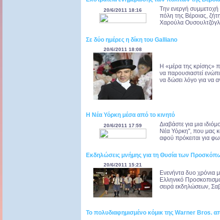
Tην ενεργή συμμετοχή 
20/6/2011 18:16
πόλη της Βέροιας, ζήτ
Χαρούλα Ουσουλτζόγλου.
Σε δύο ημέρες η δίκη του Galliano
20/6/2011 18:08
H «μέρα της κρίσης» πλ
να παρουσιαστεί ενώπι
να δώσει λόγο για να αν
Η Νέα Υόρκη μέσα από το κινητό
Διαβάστε για μια ιδιόμ
20/6/2011 17:59
Νέα Υόρκη", που μας κ
αφού πρόκειται για φωτ
Εκδηλώσεις μνήμης για τη Θυσία των Προσκόπω
20/6/2011 15:21
Eνενήντα δυο χρόνια με
Ελληνικό Προσκοπισμό,
σειρά εκδηλώσεων, Σαβ
Το πολυδιαφημισμένο κόμικ της Warner Bros. απ