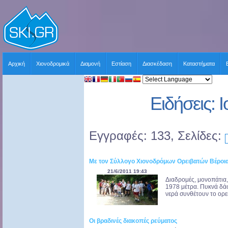
Αρχική
Χιονοδρομικά
Διαμονή
Εστίαση
Διασκέδαση
Καταστήματα
Ειδήσεις: 
Εγγραφές: 133, Σελίδες:
Με τον Σύλλογο Χιονοδρόμων Ορειβατών Βέροι
21/6/2011 19:43
Διαδρομές, μονοπάτια,
1978 μέτρα. Πυκνά δάσ
νερά συνθέτουν το ορει
Οι βραδινές διακοπές ρεύματος