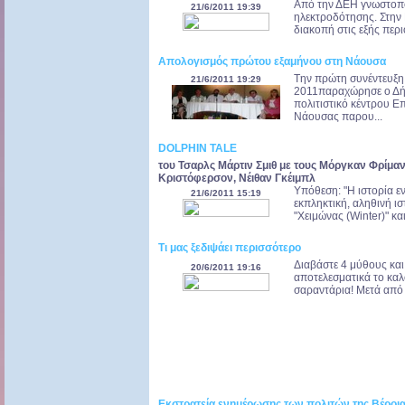
Από την ΔΕΗ γνωστοπο
21/6/2011 19:39
ηλεκτροδότησης. Στην 
διακοπή στις εξής περι
Απολογισμός πρώτου εξαμήνου στη Νάουσα
Tην πρώτη συνέντευξη
21/6/2011 19:29
2011παραχώρησε ο Δή
πολιτιστικό κέντρου Ε
Νάουσας παρου...
DOLPHIN TALE
του Τσαρλς Μάρτιν Σμιθ με τους Μόργκαν Φρίμαν,
Κριστόφερσον, Νέιθαν Γκέιμπλ
Υπόθεση: "Η ιστορία ε
21/6/2011 15:19
εκπληκτική, αληθινή ι
"Χειμώνας (Winter)" κ
Τι μας ξεδιψάει περισσότερο
Διαβάστε 4 μύθους και
20/6/2011 19:16
αποτελεσματικά το καλο
σαραντάρια! Μετά από τ
Εκστρατεία ενημέρωσης των πολιτών της Βέροια