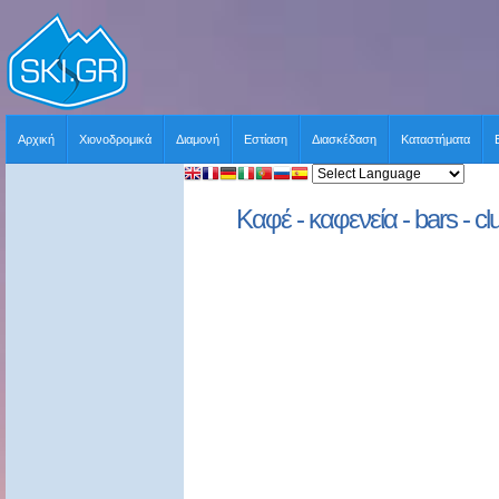
Αρχική
Χιονοδρομικά
Διαμονή
Εστίαση
Διασκέδαση
Καταστήματα
Καφέ - καφενεία - bars - cl