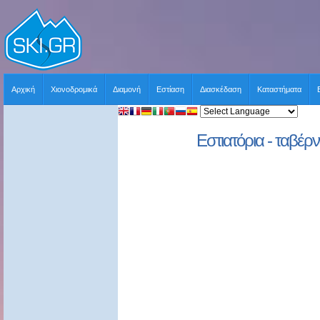
Αρχική
Χιονοδρομικά
Διαμονή
Εστίαση
Διασκέδαση
Καταστήματα
Εστιατόρια - ταβέρν