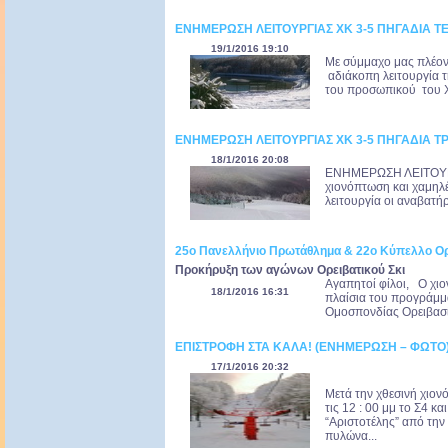
ΕΝΗΜΕΡΩΣΗ ΛΕΙΤΟΥΡΓΙΑΣ ΧΚ 3-5 ΠΗΓΑΔΙΑ ΤΕ
19/1/2016 19:10
Mε σύμμαχο μας πλέον 
αδιάκοπη λειτουργία τ
του προσωπικού του Χ
ΕΝΗΜΕΡΩΣΗ ΛΕΙΤΟΥΡΓΙΑΣ ΧΚ 3-5 ΠΗΓΑΔΙΑ ΤΡΙ
18/1/2016 20:08
ΕΝΗΜΕΡΩΣΗ ΛΕΙΤΟΥΡΓ
χιονόπτωση και χαμηλ
λειτουργία οι αναβατήρ
25ο Πανελλήνιο Πρωτάθλημα & 22ο Κύπελλο Ορε
Προκήρυξη των αγώνων Ορειβατικού Σκι
Αγαπητοί φίλοι, Ο χι
18/1/2016 16:31
πλαίσια του προγράμμ
Ομοσπονδίας Ορειβασία
ΕΠΙΣΤΡΟΦΗ ΣΤΑ ΚΑΛΑ! (ΕΝΗΜΕΡΩΣΗ – ΦΩΤΟ
17/1/2016 20:32
Μετά την χθεσινή χιον
τις 12 : 00 μμ το Σ4 κ
“Αριστοτέλης” από την
πυλώνα...