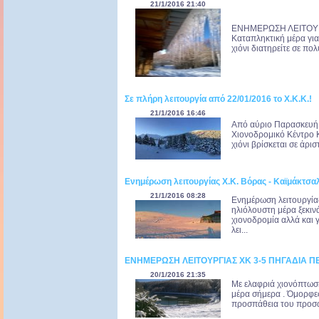
21/1/2016 21:40
ΕΝΗΜΕΡΩΣΗ ΛΕΙΤΟΥΡΓ
Καταπληκτική μέρα για
χιόνι διατηρείτε σε πο
Σε πλήρη λειτουργία από 22/01/2016 το Χ.Κ.Κ.!
21/1/2016 16:46
Από αύριο Παρασκευή 2
Χιονοδρομικό Κέντρο Κ
χιόνι βρίσκεται σε άρι
Ενημέρωση λειτουργίας Χ.Κ. Βόρας - Καϊμάκτσαλ
21/1/2016 08:28
Ενημέρωση λειτουργίας
ηλιόλουστη μέρα ξεκιν
χιονοδρομία αλλά και 
λει...
ΕΝΗΜΕΡΩΣΗ ΛΕΙΤΟΥΡΓΙΑΣ ΧΚ 3-5 ΠΗΓΑΔΙΑ ΠΕ
20/1/2016 21:35
Με ελαφριά χιονόπτωση
μέρα σήμερα . Όμορφες
προσπάθεια του προσωπι