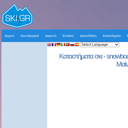
Αρχική
Χιονοδρομικά
Διαμονή
Εστίαση
Διασκέδαση
Καταστήματα
Καταστήματα σκι - snowboar
Μαί