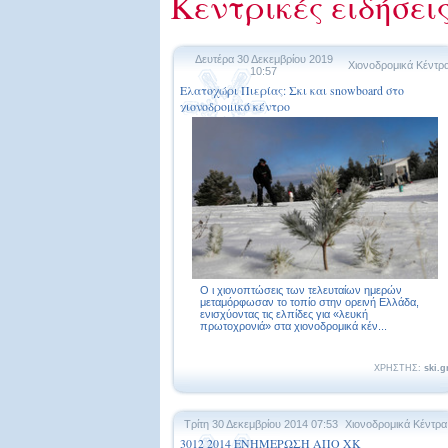
Κεντρικές ειδήσει
Δευτέρα 30 Δεκεμβρίου 2019
Χιονοδρομικά Κέντρ
10:57
Ελατοχώρι Πιερίας: Σκι και snowboard στο
χιονοδρομικό κέντρο
Ο ι χιονοπτώσεις των τελευταίων ημερών
μεταμόρφωσαν το τοπίο στην ορεινή Ελλάδα,
ενισχύοντας τις ελπίδες για «λευκή
πρωτοχρονιά» στα χιονοδρομικά κέν...
ΧΡΗΣΤΗΣ:
ski.g
Τρίτη 30 Δεκεμβρίου 2014 07:53
Χιονοδρομικά Κέντρα
3012 2014 ΕΝΗΜΕΡΩΣΗ ΑΠΟ ΧΚ