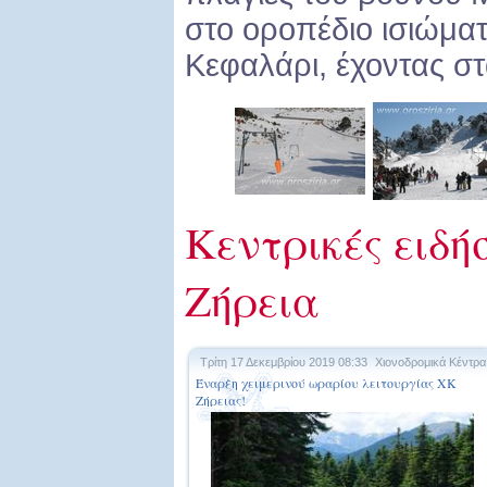
στο οροπέδιο ισιώματ
Κεφαλάρι, έχοντας στα
Κεντρικές ειδήσ
Ζήρεια
Τρίτη 17 Δεκεμβρίου 2019 08:33
Χιονοδρομικά Κέντρα
Έναρξη χειμερινού ωραρίου λειτουργίας ΧΚ
Ζήρειας!