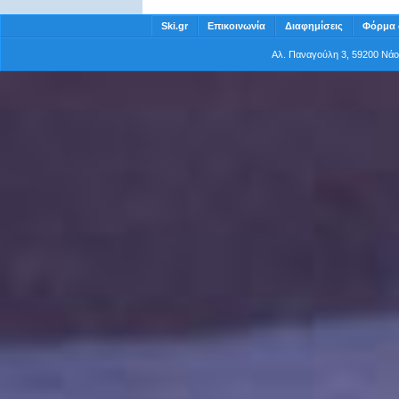
Ski.gr
Επικοινωνία
Διαφημίσεις
Φόρμα 
Αλ. Παναγούλη 3, 59200 Νά