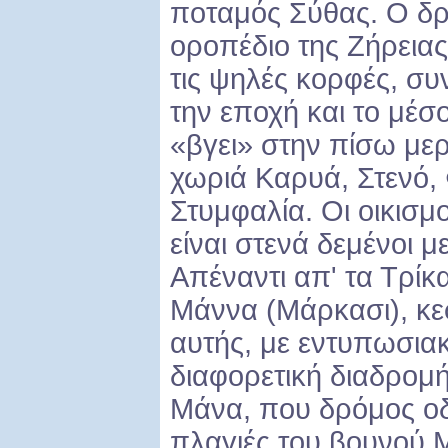
ποταμός Σύθας. Ο δρό
οροπέδιο της Ζήρεια
τις ψηλές κορφές, συ
την εποχή και το μέσ
«βγει» στην πίσω μερ
χωριά Καρυά, Στενό,
Στυμφαλία. Οι οικισμ
είναι στενά δεμένοι μ
Απέναντι απ' τα Τρίκα
Μάννα (Μάρκασι), κε
αυτής, με εντυπωσια
διαφορετική διαδρομή
Μάνα, που δρόμος οδη
πλαγιές του βουνού Μ