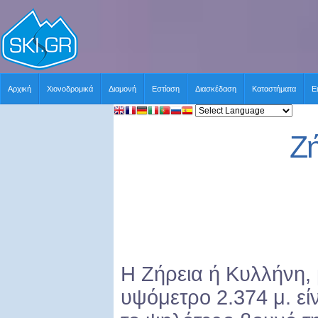
Αρχική
Χιονοδρομικά
Διαμονή
Εστίαση
Διασκέδαση
Καταστήματα
Ε
Ζή
Η Ζήρεια ή Κυλλήνη,
υψόμετρο 2.374 μ. εί