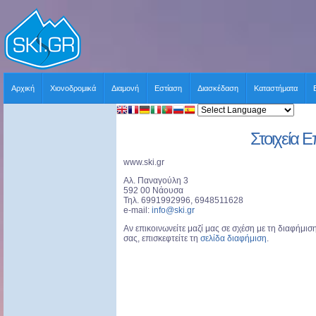
Αρχική
Χιονοδρομικά
Διαμονή
Εστίαση
Διασκέδαση
Καταστήματα
Στοιχεία Ε
www.ski.gr
Αλ. Παναγούλη 3
592 00 Νάουσα
Τηλ. 6991992996, 6948511628
e-mail:
info@ski.gr
Αν επικοινωνείτε μαζί μας σε σχέση με τη διαφήμισ
σας, επισκεφτείτε τη
σελίδα διαφήμιση
.