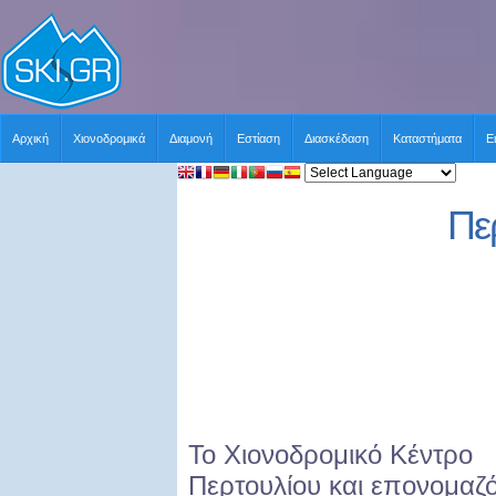
Αρχική
Χιονοδρομικά
Διαμονή
Εστίαση
Διασκέδαση
Καταστήματα
Ε
Πε
Το Χιονοδρομικό Κέντρο
Περτουλίου και επονομαζ