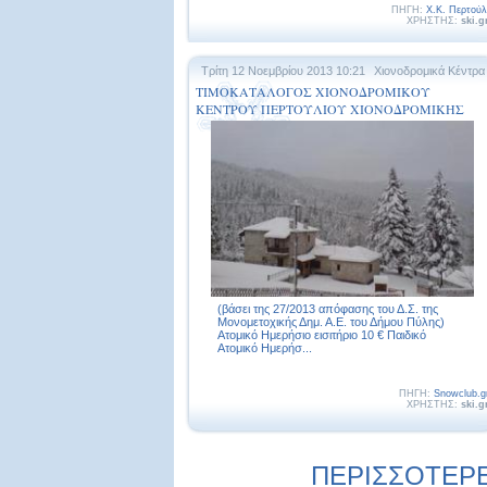
ΠΗΓΗ:
Χ.Κ. Περτούλ
ΧΡΗΣΤΗΣ:
ski.g
Τρίτη 12 Νοεμβρίου 2013 10:21
Χιονοδρομικά Κέντρα
ΤΙΜΟΚΑΤΑΛΟΓΟΣ ΧΙΟΝΟΔΡΟΜΙΚΟΥ
ΚΕΝΤΡΟΥ ΠΕΡΤΟΥΛΙΟΥ ΧΙΟΝΟΔΡΟΜΙΚΗΣ
ΠΕΡΙΟΔΟΥ 2013 – 2014
(βάσει της 27/2013 απόφασης του Δ.Σ. της
Μονομετοχικής Δημ. Α.Ε. του Δήμου Πύλης)
Ατομικό Ημερήσιο εισιτήριο 10 € Παιδικό
Ατομικό Ημερήσ...
ΠΗΓΗ:
Snowclub.g
ΧΡΗΣΤΗΣ:
ski.g
ΠΕΡΙΣΣΟΤΕΡΕΣ