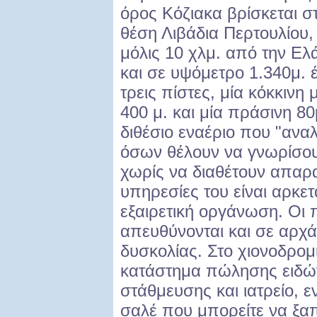
όρος Κόζιακα βρίσκεται σ
θέση Λιβάδια Περτουλίου,
μόλις 10 χλμ. από την Ελ
και σε υψόμετρο 1.340μ. έ
τρεις πίστες, μία κόκκινη
400 μ. και μία πράσινη 8
διθέσιο εναέριο που "ανα
όσων θέλουν να γνωρίσου
χωρίς να διαθέτουν απαρα
υπηρεσίες του είναι αρκε
εξαιρετική οργάνωση. Οι π
απευθύνονται και σε αρχά
δυσκολίας. Στο χιονοδρομι
κατάστημα πώλησης ειδώ
στάθμευσης και ιατρείο, 
σαλέ που μπορείτε να ξαπ