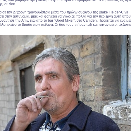
 αυτός που βοήθησε την γνωστή τραγουδίστρια να προμηθευτεί τα ναρκωτικά, τις πρ
ς Ιουλίου.
ισε την 27χρονη τραγουδίστρια μέσω του πρώην συζύγου της Blake Fielder-Civil
σει στην αστυνομία, μιας και φαίνεται να γνωρίζει πολλά για την περίεργη αυτή υπόθ
 συνάντησε την Amy, έξω από το bar “Good Mixer”, στο Camden. Πρόκειται για ένα μέ
λλοί εκείνο το βράδυ πριν πεθάνει. Οι δυο τους, πήραν ταξί και πήγαν μέχρι το Δυτι