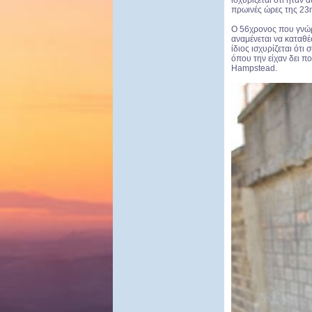
ισχυρίζεται ότι ήταν
πρωινές ώρες της 23η
Ο 56χρονος που γνώρ
αναμένεται να καταθέ
ίδιος ισχυρίζεται ότι
όπου την είχαν δει πο
Hampstead.