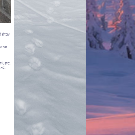
ή ήταν
ια να
τίθεται
ικά,