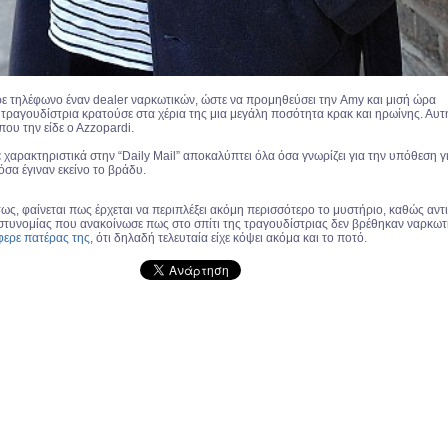
ρε τηλέφωνο έναν dealer ναρκωτικών, ώστε να προμηθεύσει την Amy και μισή ώρα
τραγουδίστρια κρατούσε στα χέρια της μια μεγάλη ποσότητα κρακ και ηρωίνης. Αυτ
που την είδε ο Αzzopardi.
 χαρακτηριστικά στην “Daily Mail” αποκαλύπτει όλα όσα γνωρίζει για την υπόθεση γ
όσα έγιναν εκείνο το βράδυ.
ως, φαίνεται πως έρχεται να περιπλέξει ακόμη περισσότερο το μυστήριο, καθώς αντι
στυνομίας που ανακοίνωσε πως στο σπίτι της τραγουδίστριας δεν βρέθηκαν ναρκωτ
φερε πατέρας της
, ότι δηλαδή τελευταία είχε κόψει ακόμα και το ποτό.