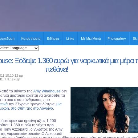
ιασκέδαση
Καταστήματα
Ειδήσεις
Links
Με Μια Ματιά
Photogallery
Ski
se: Ξόδεψε 1.360 ευρώ για ναρκωτικά μια μέρα 
πεθάνει!
011 10:10:12 μμ
ΗΣ: ski.gr
 από το θάνατο της
Amy Winehouse
δεν
ια νέα μαρτυρία έρχεται να ανατρέψει τα
α τα όσα είπε ο άνθρωπος που
ωτικά
την 27χρονη τραγουδίστρια,
μια
εκρή, στο σπίτι της στο Λονδίνο.
άσει κρακ και ηρωίνη αξίας 1.200
ρίπου 1.360 ευρώ) τη νύχτα πριν
ο Tony Azzopardi, ο γνωστός της Amy
στης ναρκωτικών ουσιών. Ο Azzopardi