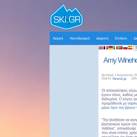
Αρχική
Χιονοδρομικά
Διαμονή
Εστίαση
Δ
Amy Winehou
Δευτέρα 1 Αυγούστου 2
ΠΗΓΗ:
Newsit.gr
ΧΡΗΣΤ
Οι αποκαλύψεις γύρω
έχουν τέλος, καθώς μ
δεδομένα. Ο λόγος γι
προμήθευσε
με ναρκ
μέρα πριν την βρουν ν
“Την βοήθησα να αγορ
βρετανικών λιρών (πε
πεθάνει”, αποκάλυψε 
που είναι επίσης χρή