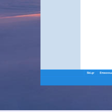
Ski.gr
Επικοινω