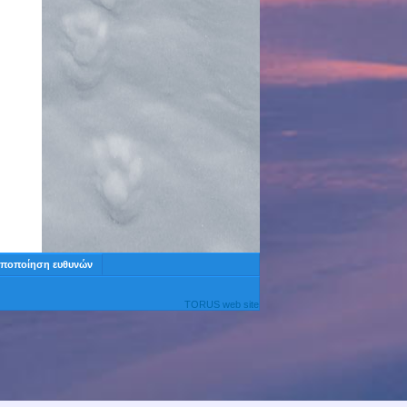
ποποίηση ευθυνών
TORUS web site