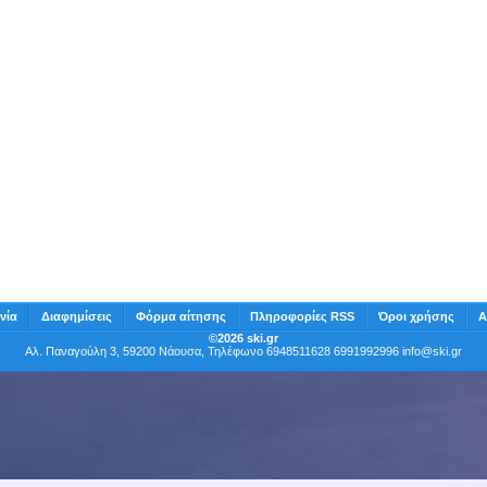
νία
Διαφημίσεις
Φόρμα αίτησης
Πληροφορίες RSS
Όροι χρήσης
Α
©2026 ski.gr
Αλ. Παναγούλη 3, 59200 Νάουσα, Τηλέφωνο 6948511628 6991992996
info@ski.gr