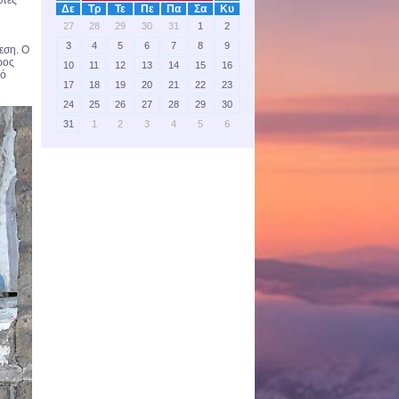
ώτες
Δε
Τρ
Τε
Πε
Πα
Σα
Κυ
27
28
29
30
31
1
2
3
4
5
6
7
8
9
εση. Ο
ρος
10
11
12
13
14
15
16
κό
17
18
19
20
21
22
23
24
25
26
27
28
29
30
31
1
2
3
4
5
6