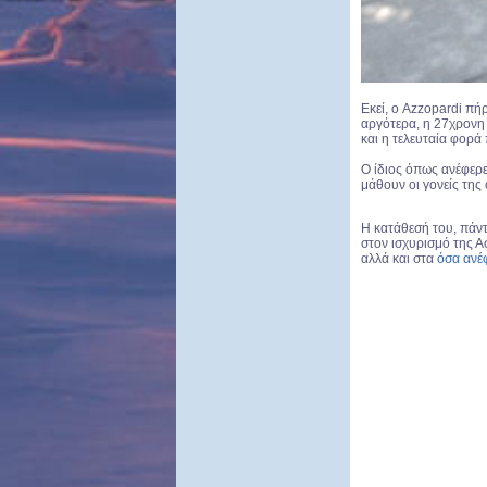
Εκεί, ο Azzopardi πή
αργότερα, η 27χρονη 
και η τελευταία φορά 
Ο ίδιος όπως ανέφερε
μάθουν οι γονείς της 
Η κατάθεσή του, πάντ
στον ισχυρισμό της Α
αλλά και στα
όσα ανέ