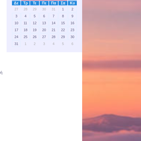
Δε
Τρ
Τε
Πε
Πα
Σα
Κυ
27
28
29
30
31
1
2
3
4
5
6
7
8
9
10
11
12
13
14
15
16
17
18
19
20
21
22
23
7
24
25
26
27
28
29
30
31
1
2
3
4
5
6
νή