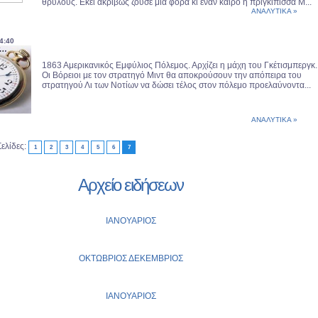
θρύλους. Εκεί ακριβώς ζούσε μια φορά κι έναν καιρό η πριγκίπισσα Μ...
ΑΝΑΛΥΤΙΚΑ »
4:40
1863 Αμερικανικός Εμφύλιος Πόλεμος. Αρχίζει η μάχη του Γκέτισμπεργκ.
Οι Βόρειοι με τον στρατηγό Μιντ θα αποκρούσουν την απόπειρα του
στρατηγού Λι των Νοτίων να δώσει τέλος στον πόλεμο προελαύνοντα...
ΑΝΑΛΥΤΙΚΑ »
Σελίδες:
1
2
3
4
5
6
7
Αρχείο ειδήσεων
ΙΑΝΟΥΑΡΙΟΣ
ΟΚΤΩΒΡΙΟΣ
ΔΕΚΕΜΒΡΙΟΣ
ΙΑΝΟΥΑΡΙΟΣ