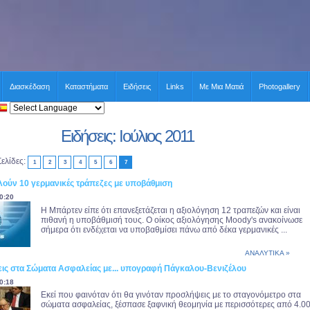
Διασκέδαση
Καταστήματα
Ειδήσεις
Links
Με Μια Ματιά
Photogallery
Ειδήσεις: Ιούλιος 2011
Σελίδες:
1
2
3
4
5
6
7
λούν 10 γερμανικές τράπεζες με υποβάθμιση
0:20
Η Μπάρτεν είπε ότι επανεξετάζεται η αξιολόγηση 12 τραπεζών και είναι
πιθανή η υποβάθμισή τους. Ο οίκος αξιολόγησης Moody's ανακοίνωσε
σήμερα ότι ενδέχεται να υποβαθμίσει πάνω από δέκα γερμανικές ...
ΑΝΑΛΥΤΙΚΑ »
ις στα Σώματα Ασφαλείας με... υπογραφή Πάγκαλου-Βενιζέλου
0:18
Εκεί που φαινόταν ότι θα γινόταν προσλήψεις με το σταγονόμετρο στα
σώματα ασφαλείας, ξέσπασε ξαφνική θεομηνία με περισσότερες από 4.0