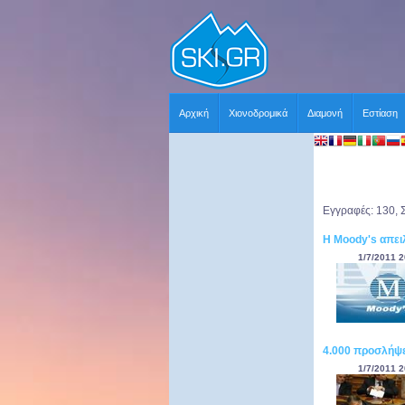
Αρχική
Χιονοδρομικά
Διαμονή
Εστίαση
Εγγραφές: 130, 
Η Moody's απει
1/7/2011 2
4.000 προσλήψε
1/7/2011 2