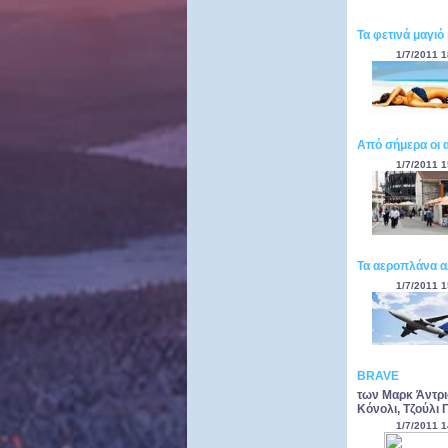
Τα φετινά μαγιό 
1/7/2011 1
Από σήμερα οι α
1/7/2011 1
Τα αεροπλάνα α
1/7/2011 1
BRAVE
των Μαρκ Άντρι
Κόνολι, Τζούλι 
1/7/2011 1