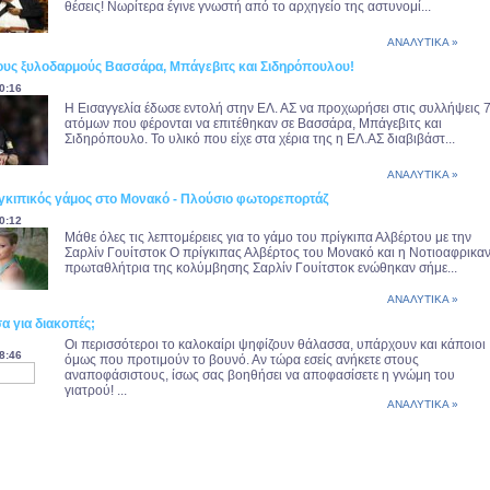
θέσεις! Νωρίτερα έγινε γνωστή από το αρχηγείο της αστυνομί...
ΑΝΑΛΥΤΙΚΑ »
τους ξυλοδαρμούς Βασσάρα, Μπάγεβιτς και Σιδηρόπουλου!
0:16
Η Εισαγγελία έδωσε εντολή στην ΕΛ. ΑΣ να προχωρήσει στις συλλήψεις 
ατόμων που φέρονται να επιτέθηκαν σε Βασσάρα, Μπάγεβιτς και
Σιδηρόπουλο. Το υλικό που είχε στα χέρια της η ΕΛ.ΑΣ διαβιβάστ...
ΑΝΑΛΥΤΙΚΑ »
ιγκιπικός γάμος στο Μονακό - Πλούσιο φωτορεπορτάζ
0:12
Μάθε όλες τις λεπτομέρειες για το γάμο του πρίγκιπα Αλβέρτου με την
Σαρλίν Γουίτστοκ Ο πρίγκιπας Αλβέρτος του Μονακό και η Νοτιοαφρικα
πρωταθλήτρια της κολύμβησης Σαρλίν Γουίτστοκ ενώθηκαν σήμε...
ΑΝΑΛΥΤΙΚΑ »
α για διακοπές;
Οι περισσότεροι το καλοκαίρι ψηφίζουν θάλασσα, υπάρχουν και κάποιοι
8:46
όμως που προτιμούν το βουνό. Αν τώρα εσείς ανήκετε στους
αναποφάσιστους, ίσως σας βοηθήσει να αποφασίσετε η γνώμη του
γιατρού! ...
ΑΝΑΛΥΤΙΚΑ »