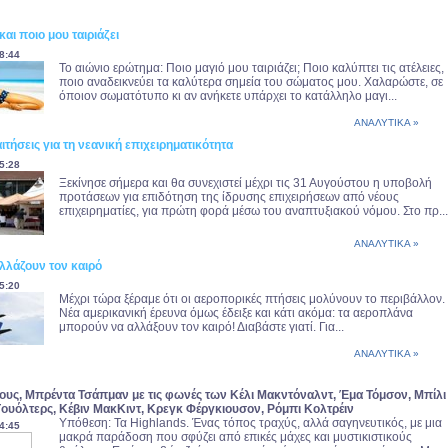
και ποιο μου ταιριάζει
8:44
Το αιώνιο ερώτημα: Ποιο μαγιό μου ταιριάζει; Ποιο καλύπτει τις ατέλειες,
ποιο αναδεικνεύει τα καλύτερα σημεία του σώματος μου. Χαλαρώστε, σε
όποιον σωματότυπο κι αν ανήκετε υπάρχει το κατάλληλο μαγι...
ΑΝΑΛΥΤΙΚΑ »
ιτήσεις για τη νεανική επιχειρηματικότητα
5:28
Ξεκίνησε σήμερα και θα συνεχιστεί μέχρι τις 31 Αυγούστου η υποβολή
προτάσεων για επιδότηση της ίδρυσης επιχειρήσεων από νέους
επιχειρηματίες, για πρώτη φορά μέσω του αναπτυξιακού νόμου. Στο πρ...
ΑΝΑΛΥΤΙΚΑ »
λλάζουν τον καιρό
5:20
Μέχρι τώρα ξέραμε ότι οι αεροπορικές πτήσεις μολύνουν το περιβάλλον.
Νέα αμερικανική έρευνα όμως έδειξε και κάτι ακόμα: τα αεροπλάνα
μπορούν να αλλάξουν τον καιρό! Διαβάστε γιατί. Για...
ΑΝΑΛΥΤΙΚΑ »
ους, Μπρέντα Τσάπμαν με τις φωνές των Κέλι Μακντόναλντ, Έμα Τόμσον, Μπίλι
Γουόλτερς, Κέβιν ΜακΚιντ, Κρεγκ Φέργκιουσον, Ρόμπι Κολτρέιν
Υπόθεση: Τα Highlands. Ένας τόπος τραχύς, αλλά σαγηνευτικός, με μια
4:45
μακρά παράδοση που σφύζει από επικές μάχες και μυστικιστικούς