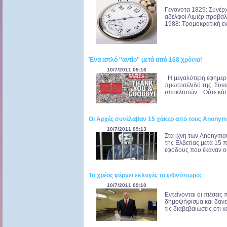
Γεγονoτα 1829: Συνέρχ
αδελφοί Λιμιέρ προβάλ
1988: Τρομοκρατική ενέ
Ένα απλό ''αντίο'' μετά από 168 χρόνια!
10/7/2011 09:16
Η μεγαλύτερη εφημερίδ
πρωτοσέλιδό της. Συνε
υποκλοπών. Ούτε κάπο
Οι Αρχές συνέλαβαν 15 χάκερ από τους Αnonym
10/7/2011 09:13
Στα ίχνη των Anonymous
της Ελβετίας μετά 15 
εφόδους που έκαναν οι ι
Το χρέος φέρνει εκλογές το φθινόπωρο;
10/7/2011 09:10
Εντείνονται οι πιέσεις
δημοψήφισμα και δανε
τις διαβεβαιώσεις ότι κ