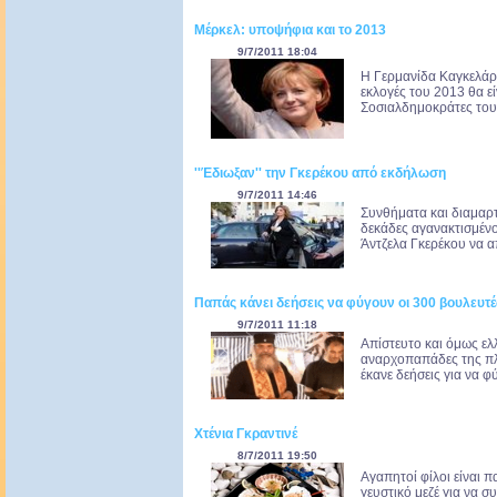
Μέρκελ: υποψήφια και το 2013
9/7/2011 18:04
Η Γερμανίδα Καγκελάρ
εκλογές του 2013 θα εί
Σοσιαλδημοκράτες του 
''Έδιωξαν'' την Γκερέκου από εκδήλωση
9/7/2011 14:46
Συνθήματα και διαμαρτ
δεκάδες αγανακτισμέν
Άντζελα Γκερέκου να α
Παπάς κάνει δεήσεις να φύγουν οι 300 βουλευτέ
9/7/2011 11:18
Απίστευτο και όμως ελ
αναρχοπαπάδες της πλα
έκανε δεήσεις για να φ
Χτένια Γκραντινέ
8/7/2011 19:50
Αγαπητοί φίλοι είναι π
γευστικό μεζέ για να 