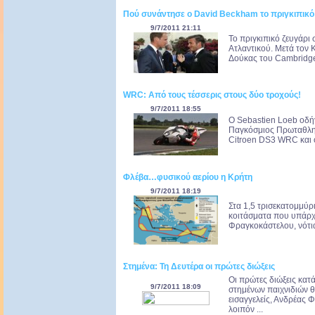
Πού συνάντησε ο David Beckham το πριγκιπικό
9/7/2011 21:11
Το πριγκιπικό ζευγάρι 
Ατλαντικού. Μετά τον 
Δούκας του Cambridge β
WRC: Από τους τέσσερις στους δύο τροχούς!
9/7/2011 18:55
Ο Sebastien Loeb οδή
Παγκόσμιος Πρωταθλητή
Citroen DS3 WRC και ο
Φλέβα…φυσικού αερίου η Κρήτη
9/7/2011 18:19
Στα 1,5 τρισεκατομμύρ
κοιτάσματα που υπάρχ
Φραγκοκάστελου, νότια
Στημένα: Τη Δευτέρα οι πρώτες διώξεις
Οι πρώτες διώξεις κατ
9/7/2011 18:09
στημένων παιχνιδιών θ
εισαγγελείς, Ανδρέας
λοιπόν ...