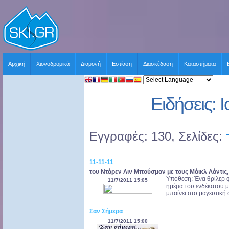
Αρχική
Χιονοδρομικά
Διαμονή
Εστίαση
Διασκέδαση
Καταστήματα
Ειδήσεις: 
Εγγραφές: 130, Σελίδες:
11-11-11
του Ντάρεν Λιν Μπούσμαν με τους Μάικλ Λάντις, 
Υπόθεση: Ένα θρίλερ φ
11/7/2011 15:05
ημέρα του ενδέκατου 
μπαίνει στο μαγευτική
Σαν Σήμερα
11/7/2011 15:00