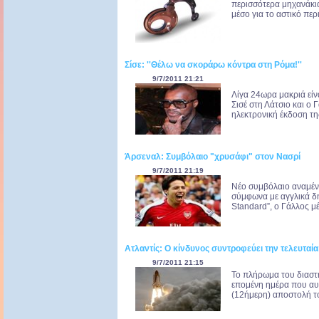
περισσότερα μηχανάκια,
μέσο για το αστικό περ
Σίσε: ''Θέλω να σκοράρω κόντρα στη Ρόμα!''
9/7/2011 21:21
Λίγα 24ωρα μακριά είν
Σισέ στη Λάτσιο και ο 
ηλεκτρονική έκδοση τη
Άρσεναλ: Συμβόλαιο "χρυσάφι" στον Νασρί
9/7/2011 21:19
Νέο συμβόλαιο αναμένε
σύμφωνα με αγγλικά δ
Standard”, ο Γάλλος μ
Ατλαντίς: Ο κίνδυνος συντροφεύει την τελευταί
9/7/2011 21:15
Το πλήρωμα του διαστη
επομένη ημέρα που αυτ
(12ήμερη) αποστολή το