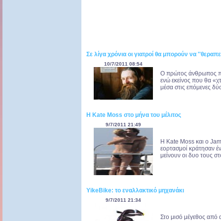
Σε λίγα χρόνια οι γιατροί θα μπορούν να ''θεραπ
10/7/2011 08:54
Ο πρώτος άνθρωπος που
ενώ εκείνος που θα «χτ
μέσα στις επόμενες δύο
Η Kate Moss στο μήνα του μέλιτος
9/7/2011 21:49
Η Kate Moss και ο Jam
εορτασμοί κράτησαν έν
μείνουν οι δυο τους στο
YikeBike: το εναλλακτικό μηχανάκι
9/7/2011 21:34
Στο μισό μέγεθος από 