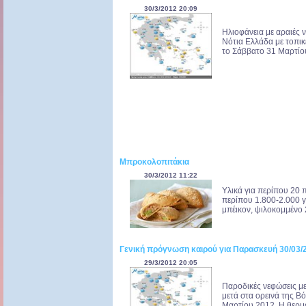
30/3/2012 20:09
Ηλιοφάνεια με αραιές 
Νότια Ελλάδα με τοπικ
το Σάββατο 31 Μαρτίου
Μπροκολοπιτάκια
30/3/2012 11:22
Υλικά για περίπου 20 
περίπου 1.800-2.000 γ
μπέικον, ψιλοκομμένο 2
Γενική πρόγνωση καιρού για Παρασκευή 30/03/
29/3/2012 20:05
Παροδικές νεφώσεις με 
μετά στα ορεινά της Β
Μαρτίου 2012. Η θερμο