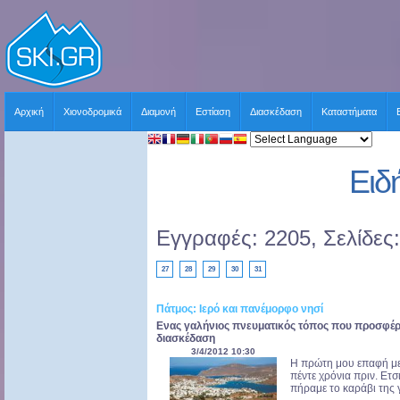
Αρχική
Χιονοδρομικά
Διαμονή
Εστίαση
Διασκέδαση
Καταστήματα
Ειδ
Εγγραφές: 2205, Σελίδες
27
28
29
30
31
Πάτμος: Ιερό και πανέμορφο νησί
Ενας γαλήνιος πνευματικός τόπος που προσφέρ
διασκέδαση
3/4/2012 10:30
Η πρώτη μου επαφή με
πέντε χρόνια πριν. Ετ
πήραμε το καράβι της γ