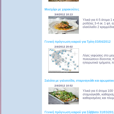
Μοσχάρι με χαρακούλες
3/4/2012 10:13
Υλικά για 4-5 άτομα 1 
ροδέλες 3-4 εκ. 1 φλ. αλ
ελαιόλαδο 2 κρεμμύδια 
Γενική πρόγνωση καιρού για Τρίτη 03/04/2012
2/4/2012 20:02
Λίγες νεφώσεις στο με
πυκνώσουν δίνοντας πρ
ηπειρωτικά τμήματα, πε
Σαλάτα με γαλατσίδα, σταμναγκάθι και αρωματικ
2/4/2012 10:52
Υλικά για 4 άτομα 100 
σταμναγκάθι, καθαρισ
καθαρισμένες και πλυμ
Γενική πρόγνωση καιρού για Σάββατο 31/03/201