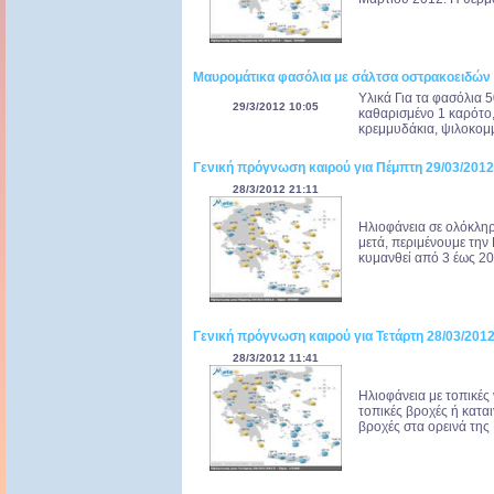
Μαυρομάτικα φασόλια με σάλτσα οστρακοειδών
Yλικά Για τα φασόλια 
29/3/2012 10:05
καθαρισμένο 1 καρότο,
κρεμμυδάκια, ψιλοκομμ
Γενική πρόγνωση καιρού για Πέμπτη 29/03/2012
28/3/2012 21:11
Ηλιοφάνεια σε ολόκληρ
μετά, περιμένουμε τη
κυμανθεί από 3 έως 20
Γενική πρόγνωση καιρού για Τετάρτη 28/03/201
28/3/2012 11:41
Ηλιοφάνεια με τοπικές
τοπικές βροχές ή κατα
βροχές στα ορεινά της 