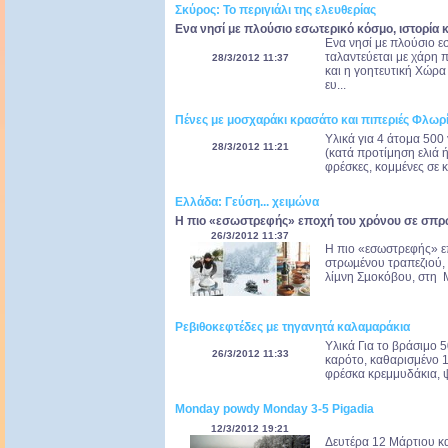
Σκύρος: Το περιγιάλι της ελευθερίας
Ενα νησί με πλούσιο εσωτερικό κόσμο, ιστορία
Ενα νησί με πλούσιο ε
ταλαντεύεται με χάρη 
28/3/2012 11:37
και η γοητευτική Χώρα
ευ...
Πένες με μοσχαράκι κρασάτο και πιπεριές Φλωρ
Yλικά για 4 άτομα 500 
28/3/2012 11:21
(κατά προτίμηση ελιά ή
φρέσκες, κομμένες σε κ
Ελλάδα: Γεύση... χειμώνα
Η πιο «εσωστρεφής» εποχή του χρόνου σε σπρ
26/3/2012 11:37
Η πιο «εσωστρεφής» ε
στρωµένου τραπεζιού, 
λίµνη Σµοκόβου, στη Μ
Ρεβιθοκεφτέδες με τηγανητά καλαμαράκια
Υλικά Για το βράσιμο 5
26/3/2012 11:33
καρότο, καθαρισμένο 1
φρέσκα κρεμμυδάκια, ψ
Monday powdy Monday 3-5 Pigadia
12/3/2012 19:21
Δευτέρα 12 Μάρτιου και