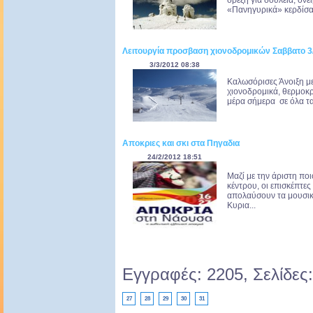
όρεξη για δουλειά, όνε
«Πανηγυρικά» κερδίσαμ
Λειτουργία προσβαση χιονοδρομικών Σαββατο 3
3/3/2012 08:38
Καλωσόρισες Άνοιξη μ
χιονοδρομικά, θερμοκρα
μέρα σήμερα σε όλα τα
Αποκριες και σκι στα Πηγαδια
24/2/2012 18:51
Μαζί με την άριστη ποι
κέντρου, οι επισκέπτε
απολαύσουν τα μουσικ
Κυρια...
Εγγραφές: 2205, Σελίδες
27
28
29
30
31