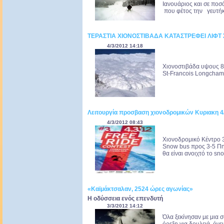
Ιανουάριος και σε ποσ
που φέτος την γευτήκα
ΤΕΡΑΣΤΙΑ ΧΙΟΝΟΣΤΙΒΑΔΑ ΚΑΤΑΣΤΡΕΦΕΙ ΛΙΦΤ 
4/3/2012 14:18
Χιονοστιβάδα υψους 8 
St-Francois Longchamps
Λειτουργία προσβαση χιονοδρομικών Κυριακη 4
4/3/2012 08:43
Χιονοδρομικό Κέντρο 3
Snow bus προς 3-5 Πηγ
θα είναι ανοιχτό το sn
«Καϊμάκτσαλαν, 2524 ώρες αγωνίας»
Η οδύσσεια ενός επενδυτή
3/3/2012 14:12
Όλα ξεκίνησαν με μια