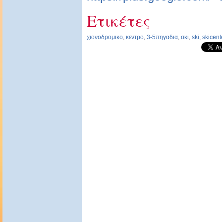
Ετικέτες
χιονοδρομικο
,
κεντρο
,
3-5πηγαδια
,
σκι
,
ski
,
skicent