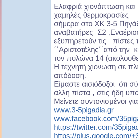
Ελαφριά χιονόπτωση και
χαμηλές θερμοκρασίες
σήμερα στο ΧΚ 3-5 Πηγάδι
αναβατήρες Σ2 ,Εναέριος
εξυπηρετούν τις πίστες 
΄΄Αριστοτέλης΄΄από την 
τον πυλώνα 14 (ακολουθε
Η τεχνητή χιονωση σε πλή
απόδοση.
Είμαστε αισιόδοξοι ότι σ
άλλη πίστα , στις ήδη υπ
Μείνετε συντονισμένοι γι
www.3-5pigadia.gr
www.facebook.com/35piga
https://twitter.com/35piga
https://plus.google.com/