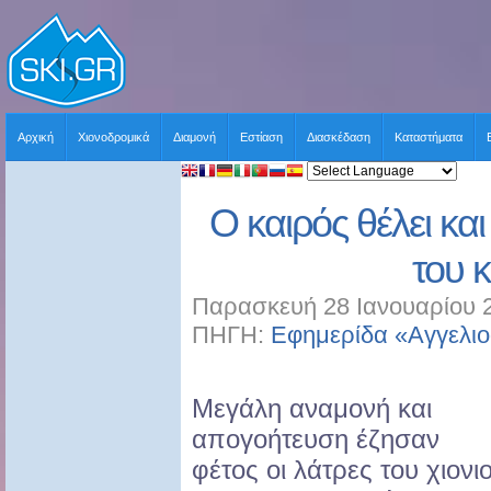
Αρχική
Χιονοδρομικά
Διαμονή
Εστίαση
Διασκέδαση
Καταστήματα
Ο καιρός θέλει κα
του 
Παρασκευή 28 Ιανουαρίου 2
ΠΗΓΗ:
Εφημερίδα «Αγγελι
Μεγάλη αναμονή και
απογοήτευση έζησαν
φέτος οι λάτρες του χιονι