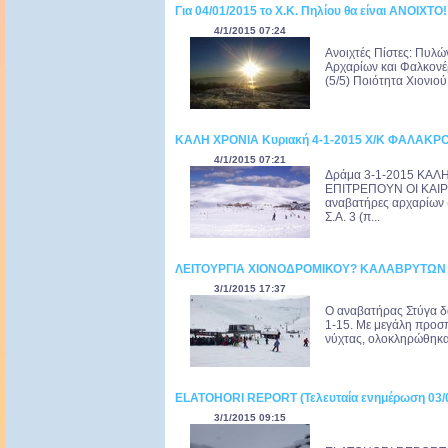
Για 04/01/2015 το Χ.Κ. Πηλίου θα είναι ΑΝΟΙΧΤΟ!
4/1/2015 07:24
Ανοιχτές Πίστες: Πυλώ
Αρχαρίων και Φαλκονέρ
(5/5) Ποιότητα Χιονιο
ΚΑΛΗ ΧΡΟΝΙΑ Κυριακή 4-1-2015 Χ/Κ ΦΑΛΑΚΡ
4/1/2015 07:21
Δράμα 3-1-2015 ΚΑΛ
ΕΠΙΤΡΕΠΟΥΝ ΟΙ ΚΑΙΡΙ
αναβατήρες αρχαρίων (b
Σ.Α. 3 (π...
ΛΕΙΤΟΥΡΓΙΑ ΧΙΟΝΟΔΡΟΜΙΚΟΥ? ΚΑΛΑΒΡΥΤΩΝ
3/1/2015 17:37
Ο αναβατήρας Στύγα δό
1-15. Με μεγάλη προσπ
νύχτας, ολοκληρώθηκαν
ELATOHORI REPORT (Τελευταία ενημέρωση 03/01
3/1/2015 09:15