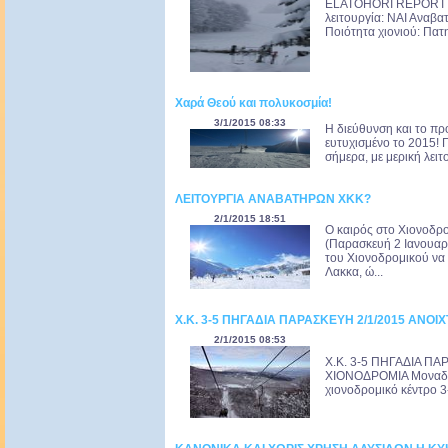
ELATOHORI REPORT (Τε
λειτουργία: ΝΑΙ Αναβατ
Ποιότητα χιονιού: Πατ
Χαρά Θεού και πολυκοσμία!
3/1/2015 08:33
Η διεύθυνση και το π
ευτυχισμένο το 2015! 
σήμερα, με μερική λειτ
ΛΕΙΤΟΥΡΓΙΑ ΑΝΑΒΑΤΗΡΩΝ ΧΚΚ?
2/1/2015 18:51
Ο καιρός στο Χιονοδρ
(Παρασκευή 2 Ιανουαρί
του Χιονοδρομικού να
Λακκα, ώ...
Χ.Κ. 3-5 ΠΗΓΑΔΙΑ ΠΑΡΑΣΚΕΥΗ 2/1/2015 ΑΝΟΙΧ
2/1/2015 08:53
Χ.Κ. 3-5 ΠΗΓΑΔΙΑ ΠΑ
ΧΙΟΝΟΔΡΟΜΙΑ Μοναδικέ
χιονοδρομικό κέντρο 3-