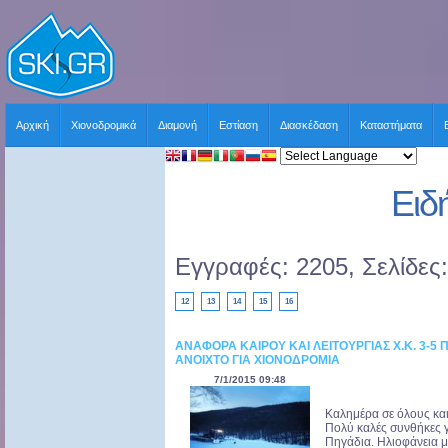
Αρχική
Χιονοδρομικά
Διαμονή
Εστίαση
Διασκέδαση
Καταστήματα
Ειδ
Εγγραφές: 2205, Σελίδες
12
13
14
15
16
ΑΝΑΦΟΡΑ ΚΑΙΡΟΥ ΚΑΙ ΛΕΙΤΟΥΡΓΙΑΣ Χ.Κ. 3-5 
ΑΝΟΙΧΤΟ ΓΙΑ ΧΙΟΝΟΔΡΟΜΙΑ
7/1/2015 09:48
Καλημέρα σε όλους και
Πολύ καλές συνθήκες γ
Πηγάδια. Ηλιοφάνεια με