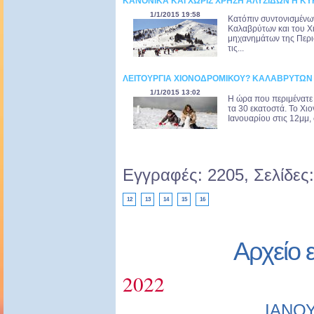
ΚΑΝΟΝΙΚΑ ΚΑΙ ΧΩΡΙΣ ΧΡΗΣΗ ΑΛΥΣΙΔΩΝ Η Κ
1/1/2015 19:58
Κατόπιν συντονισμένων
Καλαβρύτων και του Χ
μηχανημάτων της Περιφ
τις...
ΛΕΙΤΟΥΡΓΙΑ ΧΙΟΝΟΔΡΟΜΙΚΟΥ? ΚΑΛΑΒΡΥΤΩΝ
1/1/2015 13:02
Η ώρα που περιμένατε 
τα 30 εκατοστά. Το Χι
Ιανουαρίου στις 12μμ, 
Εγγραφές: 2205, Σελίδες
12
13
14
15
16
Αρχείο 
2022
ΙΑΝΟ