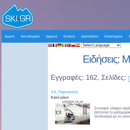
Αρχική
Χιονοδρομικά
Διαμονή
Εστίαση
Διασκέδαση
Καταστήματα
Ειδήσεις: 
Εγγραφές: 162, Σελίδες:
Χ.Κ. Παρνασσού
Καλό μήνα
1/3/2010 14:10
Συννεφιά, ελαφρύ αερά
ζεστούλα το μεσημεράκ
συνδυασμό με τις καλοσ