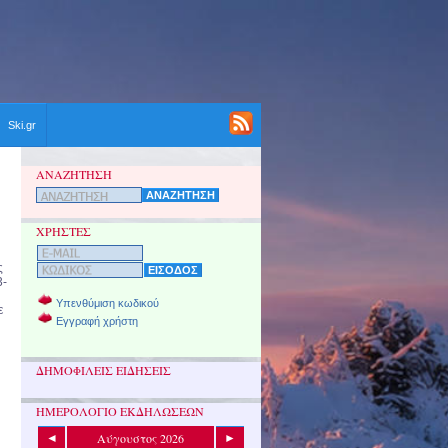
Ski.gr
ΑΝΑΖΗΤΗΣΗ
ΧΡΗΣΤΕΣ
ς
3-
Υπενθύμιση κωδικού
ε
Εγγραφή χρήστη
ΔΗΜΟΦΙΛΕΙΣ ΕΙΔΗΣΕΙΣ
ΗΜΕΡΟΛΟΓΙΟ ΕΚΔΗΛΩΣΕΩΝ
Αύγουστος 2026
◄
►