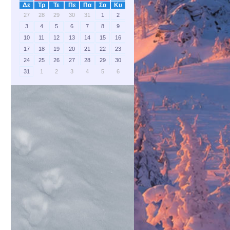
Δε
Τρ
Τε
Πε
Πα
Σα
Κυ
27
28
29
30
31
1
2
3
4
5
6
7
8
9
10
11
12
13
14
15
16
17
18
19
20
21
22
23
24
25
26
27
28
29
30
31
1
2
3
4
5
6