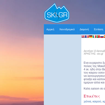
Αρχική
Χιονοδρομικά
Διαμονή
Εστίαση
Δευτέρα 13 Δεκεμβ
ΧΡΗΣΤΗΣ: ski.gr
Ενα ευχαριστο ξυ
πολεις της Μακεδ
4 εκ. ηδη στην Β
του καιρου οσον 
να λειτουργησουν
φτιαξει και καπο
ημερων αλλα και τ
Καλη saison σε 
Ετικέτες
χιόνια
,
καιρού
,
κ