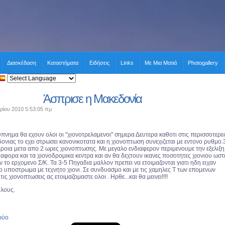
Διασκέδαση
Καταστήματα
Ειδήσεις
Links
Με Μια Ματιά
Photogallery
Άσπρισε η Μακεδονία
ρίου 2010 5:53:05 πμ
πνημα θα εχουν ολοι οι "χιονοτρελαμενοι" σημερα Δευτερα καθοτι στις περισσοτερε
ονιας το εχει στρωσει κανονικοτατα και η χιονοπτωση συνεχιζεται με εντονο ρυθμο.
εροια μετα απο 2 ωρες χιονοπτωσης. Με μεγαλο ενδιαφερον περιμενουμε την εξελιξη
αφορα και τα χιονοδρομικα κεντρα και αν θα δεχτουν ικανες ποσοτητες χιονιου ωστ
 το ερχομενο Σ/Κ. Τα 3-5 Πηγαδια μαλλον πρεπει να ετοιμαζονται γιατι ηδη ειχαν
ιο υποστρωμα με τεχνητο χιονι. Σε συνδυασμο και με τις χαμηλες Τ των επομενων
ις χιονοπτωσεις ας ετοιμαζομαστε ολοι . Ηρθε...και θα μεινει!!!!
ολους.
ρύο