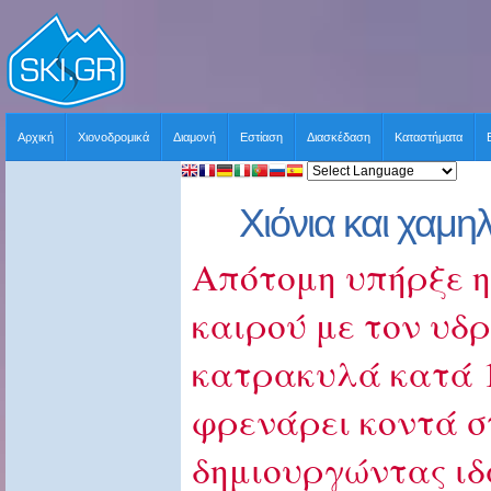
Αρχική
Χιονοδρομικά
Διαμονή
Εστίαση
Διασκέδαση
Καταστήματα
Χιόνια και χαμη
Απότομη υπήρξε η
καιρού με τον υδ
κατρακυλά κατά 1
φρενάρει κοντά στ
δημιουργώντας ιδ