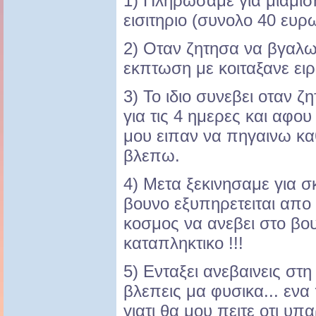
1) Πληρωσαμε για μιαμι
εισιτηριο (συνολο 40 ευρ
2) Οταν ζητησα να βγαλω
εκπτωση με κοιταξανε ειρ
3) Το ιδιο συνεβει οταν 
για τις 4 ημερες και αφο
μου ειπαν να πηγαινω κα
βλεπω.
4) Μετα ξεκινησαμε για σ
βουνο εξυπηρετειται απο
κοσμος να ανεβει στο βου
καταπληκτικο !!!
5) Ενταξει ανεβαινεις στη
βλεπεις μα φυσικα... ενα 
γιατι θα μου πειτε οτι υπα