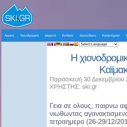
Αρχική
Χιονοδρομικά
Διαμονή
Εστίαση
Διασκέδαση
Καταστήματα
Η χιονοδρομικ
Καϊμα
Παρασκευή 30 Δεκεμβρίου 
ΧΡΗΣΤΗΣ: ski.gr
Γεια σε ολους, παιρνω 
νιωθωντας αγανακτισμεν
τετραημερο (26-29/12/201