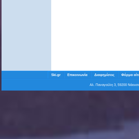
Ski.gr
Επικοινωνία
Διαφημίσεις
Φόρμα αίτ
Αλ. Παναγούλη 3, 59200 Νάου