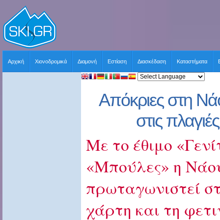
Αρχική
Χιονοδρομικά
Διαμονή
Εστίαση
Διασκέδαση
Καταστήματα
Απόκριες στη Ν
στις πλαγιέ
Με το έθιμο «Γενί
«Μπούλες» η Νάο
πρωταγωνιστεί στ
χάρτη και τη φετι