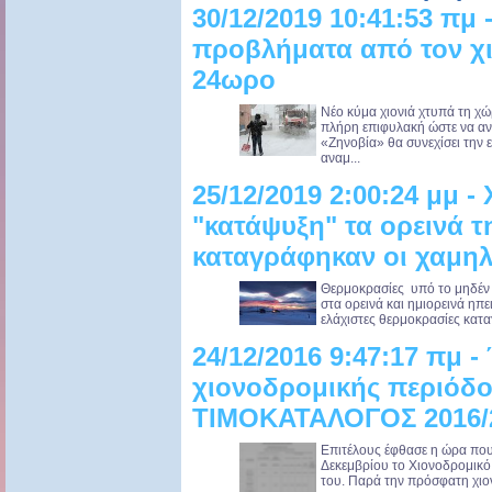
30/12/2019 10:41:53 πμ
προβλήματα από τον χι
24ωρο
Νέο κύμα χιονιά χτυπά τη χώρ
πλήρη επιφυλακή ώστε να αν
«Ζηνοβία» θα συνεχίσει την ε
αναμ...
25/12/2019 2:00:24 μμ -
"κατάψυξη" τα ορεινά τ
καταγράφηκαν οι χαμηλ
Θερμοκρασίες υπό το μηδέν
στα ορεινά και ημιορεινά ηπ
ελάχιστες θερμοκρασίες κατα
24/12/2016 9:47:17 πμ -
χιονοδρομικής περιό
ΤΙΜΟΚΑΤΑΛΟΓΟΣ 2016/
Επιτέλους έφθασε η ώρα που
Δεκεμβρίου το Χιονοδρομικό 
του. Παρά την πρόσφατη χιονό