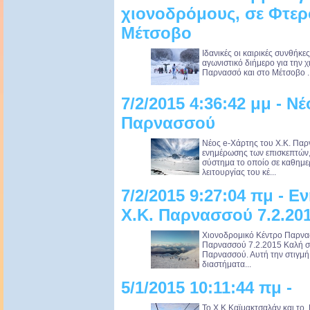
χιονοδρόμους, σε Φτε
Μέτσοβο
Ιδανικές οι καιρικές συνθή
αγωνιστικό διήμερο για την 
Παρνασσό και στο Μέτσοβο .
7/2/2015 4:36:42 μμ - Ν
Παρνασσού
Νέος e-Χάρτης του Χ.Κ. Παρ
ενημέρωσης των επισκεπτών,
σύστημα το οποίο σε καθημερ
λειτουργίας του κέ...
7/2/2015 9:27:04 πμ - 
Χ.Κ. Παρνασσού 7.2.20
Χιονοδρομικό Κέντρο Παρνα
Παρνασσού 7.2.2015 Καλή σ
Παρνασσού. Αυτή την στιγμή
διαστήματα...
5/1/2015 10:11:44 πμ -
Το Χ.Κ.Καϊμακτσαλάν και το