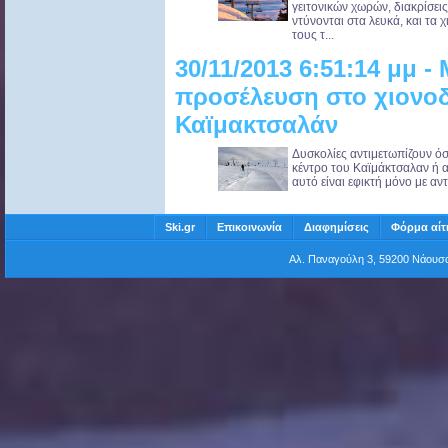
γειτονικών χωρών, διακρίσει
ντύνονται στα λευκά, και τα 
τους τ...
30/11/2013 6:51:14 μμ -
προσέλευση στο χιονοδ
Καϊμακτσαλάν
Δυσκολίες αντιμετωπίζουν όσ
κέντρο του Καϊμάκτσαλαν ή 
αυτό είναι εφικτή μόνο με αντ
Ski.gr
Επικοινωνία
Διαφημίσεις
Φόρμα αίτ
Αλ. Παναγούλη 3, 59200 Νάου