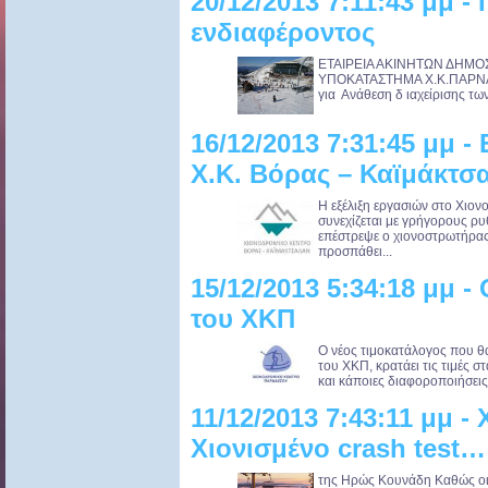
20/12/2013 7:11:43 μμ
ενδιαφέροντος
ΕΤΑΙΡΕΙΑ ΑΚΙΝΗ
ΥΠΟΚΑΤΑΣΤΗΜΑ Χ.Κ.ΠΑΡ
για Ανάθεση δ ιαχείρισης των
16/12/2013 7:31:45 μμ -
Χ.Κ. Βόρας – Καϊμάκτσ
Η εξέλιξη εργασιών στο Χιο
συνεχίζεται με γρήγορους ρ
επέστρεψε ο χιονοστρωτήρας
προσπάθει...
15/12/2013 5:34:18 μμ -
του ΧΚΠ
Ο νέος τιμοκατάλογος που θα
του ΧΚΠ, κρατάει τις τιμές 
και κάποιες διαφοροποιήσεις
11/12/2013 7:43:11 μμ -
Χιονισμένο crash test…
της Ηρώς Κουνάδη Καθώς οι