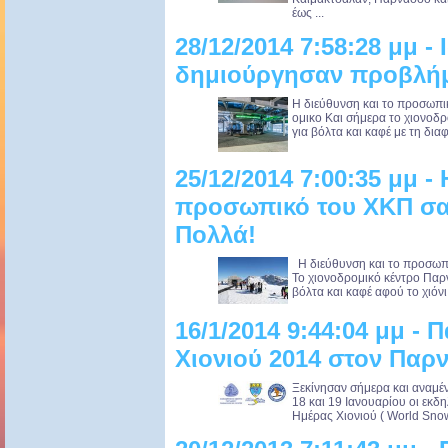
έως ...
28/12/2014 7:58:28 μμ -
δημιούργησαν προβλήμα
Η διεύθυνση και το προσωπι
ομικο Και σήμερα το χιονοδ
για βόλτα και καφέ με τη διαφ
25/12/2014 7:00:35 μμ -
προσωπικό του XKΠ σας
Πολλά!
Η διεύθυνση και το προσωπι
Το χιονοδρομικό κέντρο Παρν
βόλτα και καφέ αφού το χιόνι ε
16/1/2014 9:44:04 μμ -
Χιονιού 2014 στον Παρ
Ξεκίνησαν σήμερα και αναμέ
18 και 19 Ιανουαρίου οι εκδ
Ημέρας Χιονιού ( World Snow