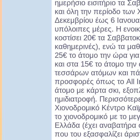
ημερήσιο εισιτήριο τα Σαβ
και όλη την περίοδο των
Δεκεμβρίου έως 6 Ιανουαρ
υπόλοιπες μέρες. Η ενοι
κοστίσει 20€ τα Σαββατοκ
καθημερινές), ενώ τα μα
25€ το άτομο την ώρα γι
και στα 15€ το άτομο την
τεσσάρων ατόμων και πά
προσφορές όπως το All In
άτομο με κάρτα σκι, εξοπ
ημιδιατροφή. Περισσότερ
Χιονοδρομικό Κέντρο Καϊ
το χιονοδρομικό με το μ
Ελλάδα (έχει αναβατήρα 
που του εξασφαλίζει άριστ