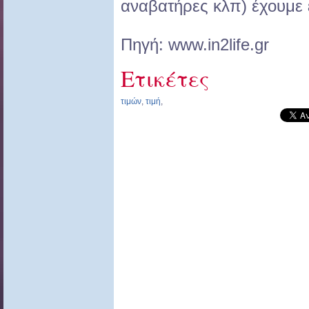
αναβατήρες κλπ) έχουμε
Πηγή: www.in2life.gr
Ετικέτες
τιμών
,
τιμή
,