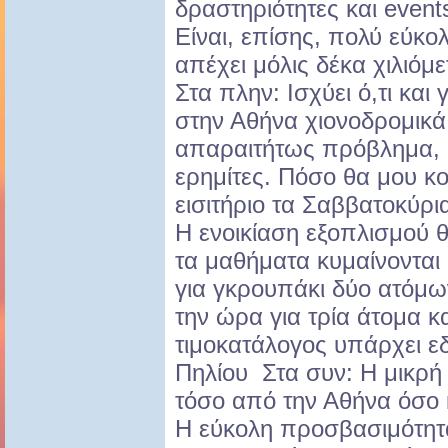
δραστηριότητες και event
Είναι, επίσης, πολύ εύκο
απέχει μόλις δέκα χιλιόμ
Στα πλην: Ισχύει ό,τι και
στην Αθήνα χιονοδρομικά 
απαραιτήτως πρόβλημα, α
ερημίτες. Πόσο θα μου κο
εισιτήριο τα Σαββατοκύρια
Η ενοικίαση εξοπλισμού θ
τα μαθήματα κυμαίνονται
για γκρουπάκι δύο ατόμων
την ώρα για τρία άτομα κ
τιμοκατάλογος υπάρχει ε
Πηλίου Στα συν: Η μικρή
τόσο από την Αθήνα όσο 
Η εύκολη προσβασιμότητά 