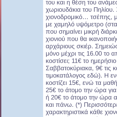
του και η θέση του ανάμε
χωριουδάκια του Πηλίου. 
χιονοδρομικό… τσέπης, με
με χαμηλό υψόμετρο (στ
που σημαίνει μικρή διάρκε
χιονιού που θα ικανοποι
αρχάριους σκιέρ. Σημειώσ
μόνο μέχρι τις 16.00 το
κοστίσει; 11€ το ημερήσιο 
Σαββατοκύριακα, 9€ τις κ
τιμοκατάλογος εδώ). Η ε
κοστίζει 15€, ενώ τα μαθ
25€ το άτομο την ώρα γι
ή 20€ το άτομο την ώρα α
και πάνω. (*) Περισσότερ
χαρακτηριστικά κάθε χιον