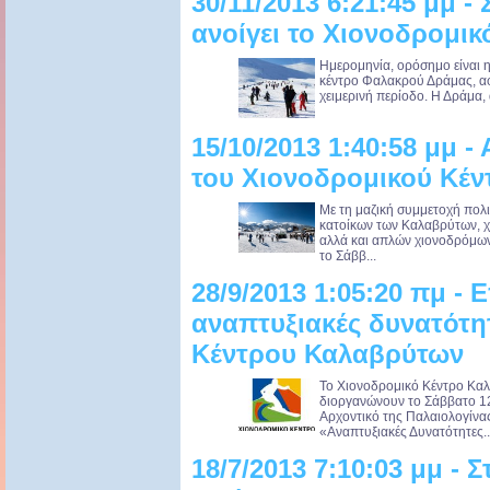
30/11/2013 6:21:45 μμ -
ανοίγει το Χιονοδρομι
Ημερομηνία, ορόσημο είναι 
κέντρο Φαλακρού Δράμας, αφού
χειμερινή περίοδο. Η Δράμα, 
15/10/2013 1:40:58 μμ -
του Χιονοδρομικού Κέ
Με τη μαζική συμμετοχή πολι
κατοίκων των Καλαβρύτων, χ
αλλά και απλών χιονοδρόμω
το Σάββ...
28/9/2013 1:05:20 πμ - 
αναπτυξιακές δυνατότη
Κέντρου Καλαβρύτων
Το Χιονοδρομικό Κέντρο Κα
διοργανώνουν το Σάββατο 1
Αρχοντικό της Παλαιολογίνα
«Αναπτυξιακές Δυνατότητες..
18/7/2013 7:10:03 μμ - 