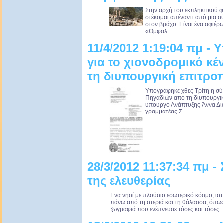
Στην αρχή του εκπληκτικού 
στέκομαι απέναντι από μια σ
στον βράχο. Είναι ένα αφιέρ
«Ομφαλ...
11/4/2012 1:19:04 πμ 
για το χιονοδρομικό κ
τη διυπουργική επιτρο
Υπογράφηκε χθες Τρίτη η σύ
Πηγαδιών από τη διυπουργικ
υπουργό Ανάπτυξης Άννα Δι
γραμματέας Σ...
28/3/2012 11:37:34 πμ -
της ελευθερίας
Ενα νησί με πλούσιο εσωτερικό κόσμο, ισ
πάνω από τη στεριά και τη θάλασσα, όπως
ζωγραφιά που ενέπνευσε τόσες και τόσες ..