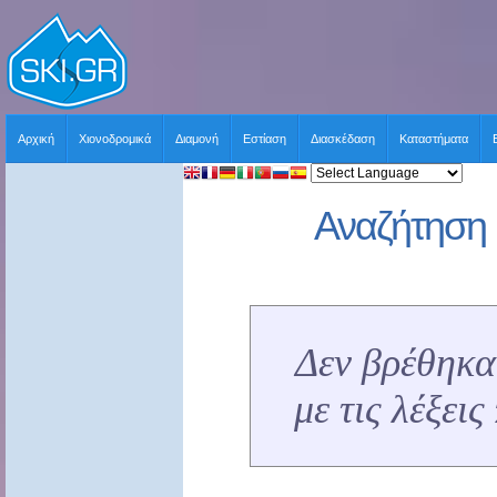
Αρχική
Χιονοδρομικά
Διαμονή
Εστίαση
Διασκέδαση
Καταστήματα
Αναζήτηση 
Δεν βρέθηκα
με τις λέξει