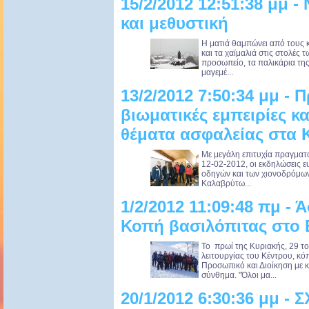
15/2/2012 12:51:38 μμ 
και μεθυστική
Η ματιά θαμπώνει από τους 
και τα χαϊμαλιά στις στολές 
προσωπείο, τα παλικάρια τη
μαγεμέ...
13/2/2012 7:50:34 μμ -
βιωματικές εμπειρίες κ
θέματα ασφαλείας στα 
Με μεγάλη επιτυχία πραγματ
12-02-2012, οι εκδηλώσεις 
οδηγών και των χιονοδρόμω
Καλαβρύτω...
1/2/2012 11:09:48 πμ -
Κοπή βασιλόπιτας στο 
Το πρωί της Κυριακής, 29 το
λειτουργίας του Κέντρου, κό
Προσωπικό και Διοίκηση με κ
σύνθημα. "Όλοι μα...
20/1/2012 6:30:36 μμ 