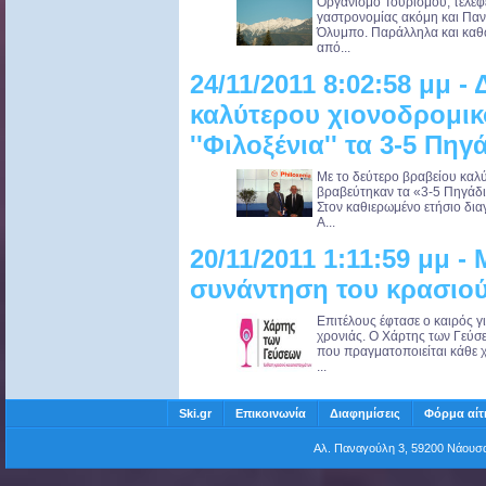
Οργανισμό Τουρισμού, τελεφε
γαστρονομίας ακόμη και Πανε
Όλυμπο. Παράλληλα και καθ
από...
24/11/2011 8:02:58 μμ -
καλύτερου χιονοδρομικ
''Φιλοξένια'' τα 3-5 Πηγ
Με το δεύτερο βραβείου καλ
βραβεύτηκαν τα «3-5 Πηγάδι
Στον καθιερωμένο ετήσιο δια
A...
20/11/2011 1:11:59 μμ -
συνάντηση του κρασιού
Επιτέλους έφτασε ο καιρός γ
χρονιάς. Ο Χάρτης των Γεύσ
που πραγματοποιείται κάθε 
...
Ski.gr
Επικοινωνία
Διαφημίσεις
Φόρμα αίτ
Αλ. Παναγούλη 3, 59200 Νάου