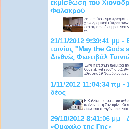
εκμίσθωση του Χιονοδ
Φαλακρού
Σε τεταμένο κλίμα πραγματο
χιονοδρομικού κέντρου Φαλ
περιφερειακού συμβουλίου Α
το...
21/11/2012 9:39:41 μμ 
ταινίας "May the Gods s
Διεθνές Φεστιβάλ Ταιν
Έγινε η επίσημη πρεμιέρα τη
Gods ski with you", στο Διε
χθες στις 19 Νοεμβρίου, με μ
1/11/2012 11:04:34 πμ -
δέος
Η Καλλίστη ιστορία του ανθρ
απέναντι στη Σαντορίνη. Οι 
πίσω από τη γιγάντια αυλαία
29/10/2012 8:41:06 μμ -
«Ομφαλό της Γης»