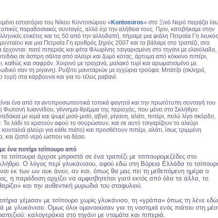
υμένο εστιατόριο του Νίκου Κοντοσώρου «
Kontosoros
» στο Ξινό Νερό πειράζει ίσ
τοπικές παραδοσιακές συνταγές, αλλά όχι την αλήθεια τους. Πριν, κατεβήκαμε στην
ελληνικές ετικέτες και τις 50 από την αλλοδαπή, πήραμε μια φιάλη Πετραία Γη λευκό
υνταίου και μια Πετραία Γη ερυθρός ξηρός 2007 και τα βάλαμε στο τραπέζι, στο
 έρχονται: πατέ πιπεριάς και φέτα Φλωρίνης τσιγαρισμένη στο τηγάνι με ελαιόλαδο,
τεδάκι σε άσπρη σάλτα από αλεύρι και ζωμό κότας, άρτυμα από κόκκινο πιπέρι,
δι, καθώς και σαφράν. Χοιρινό με τραχανά, μαλακό τυρί και αρωματισμένο με
ωδικό σαν τη ρίγανη). Ρυζότο μανιταριών με εγχώρια τρούφα. Μπάτζο (σκληρό,
τυρί) στα κάρβουνα και για το τέλος ραβανί.
είναι ένα από τα αντιπροσωπευτικά τοπικά φαγητά και την πρωτότυπη συνταγή του
 Φωτεινή Ιωαννίδου, γέννημα-θρέμμα της περιοχής, που μένει στο Σκλήθρο:
εδάκια με κιμά και ψωμί μισό-μισό, αβγό, ρίγανη, αλάτι, πιπέρι, πολύ λίγο σκόρδο,
ν. Το λάδι το κρατούν αφού το σουρώσουν, και σε αυτό τσιγαρίζουν το αλεύρι
 κουταλιά αλεύρι για κάθε πιάτο) και προσθέτουν πιπέρι, αλάτι, ίσως τριμμένη
, και ζεστό νερό ώσπου να δέσει.
ε ένα ποτήρι τσίπουρο από
 τα τσίπουρα άρχισε μπροστά σε ένα τραπέζι με τσιπουρομεζέδες στο
κλήθρο. O λόγος περί γλυκάνισου, αφού εδώ στη Βόρεια Ελλάδα το τσίπουρ
ίναι εκ των ων ουκ άνευ, αν και, όπως θα μας πει τη μεθεπόμενη ημέρα ο
ς, η παράδοση αρχίζει να αμφισβητείται γιατί εκτός από όλα τα άλλα, το
αρίζει» και την αυθεντική μυρωδιά του σταφυλιού.
ποτήρια γέμισαν με τσίπουρο χωρίς γλυκάνισο, τη «γράπα» όπως τη λένε εδώ
σά με γλυκάνισο. Ομως όλοι ομονοούσαν για τη νοστιμιά ενός πιάτου στη μέσ
ραπεζιού: καλογεράκια στο τηγάνι με ντομάτα και πιπεριά.