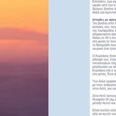
Επιπλέον, έχει κ
ωραίο από την απ
δρόµος βγαίνει σ
δεξιά για Αµύνται
Ιστορίες µε αρκ
?εν βγαίνει από 
κινήσεις του, π
της περίφραξης κ
εξηµερωµένη αρκ
διάγει το 45 ο έ
στη φύση το πολ
το Βελιγράδι που
νευρικά όσο ήταν
Ο Κυριάκος ήταν
αδελφό του, ότα
τσοπάνηδων πήρα
µεγάλωναν ως εκ
Κυριάκος και ο 
στη φύση. Έτσι έ
?υο άλλα ορφανά
µε τους ανθρώπο
στον Αετό, για 
Στον Αετό λειτου
Νυµφαίο (9 χλµ.)
µεταξύ Αετού κα
Είναι λοιπόν αλή
εδώ σε αυτόν τον