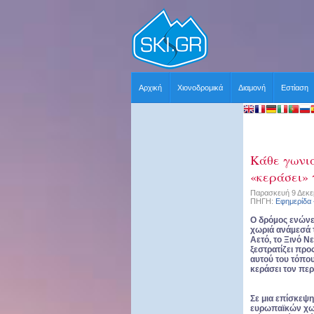
Αρχική
Χιονοδρομικά
Διαμονή
Εστίαση
Κάθε γωνιά
«κεράσει» 
Παρασκευή 9 Δεκεμ
ΠΗΓΗ:
Εφημερίδα
Ο δρόµος ενώνει 
χωριά ανάµεσά τ
Αετό, το Ξινό Ν
ξεστρατίζει προ
αυτού του τόπου,
κεράσει τον περ
Σε μια επίσκεψ
ευρωπαϊκών
χω