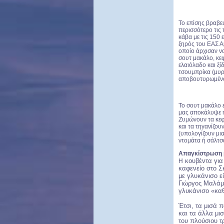
Το επίσης βραβε
περισσότερο τις 
κάβα με τις 150 
ξηρός του ΕΑΣ Αμ
οποίο άρχισαν να
σουτ μακάλο, κεφ
ελαιόλαδο και ξί
τσουμπρίκα (μυρ
αποβουτυρωμένο 
Το σουτ μακάλο 
μας αποκάλυψε η
Ζυμώνουν τα κεφτ
και τα τηγανίζου
(υπολογίζουν μια
ντομάτα ή σάλτσα
Απαγκίστρωση μ
κουβέντα για
Η
καφενείο στο Σ
με γλυκάνισο ε
Γιώργος Μαλάμο
γλυκάνισο «καθ
Έτσι, τα μισά 
και τα άλλα μι
του πλούσιου τ