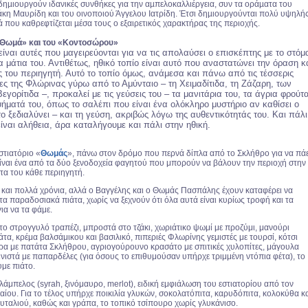
ηµιουργούν ιδανικές συνθήκες για την αµπελοκαλλιέργεια, συν τα οράµατα του
η Μαυρίδη και του οινοποιού Άγγελου Ιατρίδη. Έτσι δηµιουργούνται πολύ υψηλή
 που καθρεφτίζεται µέσα τους ο εξαιρετικός χαρακτήρας της περιοχής.
«Θωμά» και
του «Κοντοσώρου»
είναι αυτές που μαγειρεύονται για να τις απολαύσει ο επισκέπτης με το στόμ
τα μάτια του. Αντιθέτως, ηθικό τοπίο είναι αυτό που αναστατώνει την όραση κ
ς του περιηγητή. Αυτό το τοπίο όμως, ανάμεσα και πάνω από τις τέσσερις
ες της Φλώρινας γύρω από το Αμύνταιο – τη Χειμαδίτιδα, τη Ζάζαρη, των
εγορίτιδα –, προκαλεί με τις γεύσεις του – τα μανιτάρια του, τα άγρια φρούτ
ψήματά του, όπως το σαλέπι που είναι ένα ολόκληρο μυστήριο αν καθίσει ο
ο ξεδιαλύνει – και τη γεύση, ακριβώς λόγω της αυθεντικότητάς του. Και πάλι
είναι αλήθεια, άρα καταλήγουμε και πάλι στην ηθική.
στιατόριο «
Θωμάς
», πάνω στον δρόμο που περνά δίπλα από το Σκλήθρο για να πάε
είναι ένα από τα δύο ξενοδοχεία φαγητού που μπορούν να βάλουν την περιοχή στην
ντα του κάθε περιηγητή.
ώ και πολλά χρόνια, αλλά ο Βαγγέλης και ο Θωμάς Πασπάλης έχουν καταφέρει να
α παραδοσιακά πιάτα, χωρίς να ξεχνούν ότι όλα αυτά είναι κυρίως τροφή και τα
ια να τα φάμε.
το στρογγυλό τραπέζι, μπροστά στο τζάκι, χωριάτικο ψωμί με προζύμι, μανούρι
τα, κρέμα βαλσάμικου και βασιλικό, πιπεριές Φλωρίνης γεμιστές με τουρσί, κότσι
τρα με πατάτα Σκλήθρου, αγριογούρουνο κρασάτο με σπιτικές χυλοπίτες, μάγουλα
ινιστά με παπαρδέλες (για όσους το επιθυμούσαν υπήρχε τριμμένη ντόπια φέτα), το
με πιάτο.
λάμπελος (syrah, ξινόμαυρο, merlot), ειδική εμφιάλωση του εστιατορίου από τον
ίου. Για το τέλος υπήρχε ποικιλία γλυκών, σοκολατόπιτα, καρυδόπιτα, κολοκύθα κ
ουταλιού, καθώς και γράπα, το τοπικό τσίπουρο χωρίς γλυκάνισο.