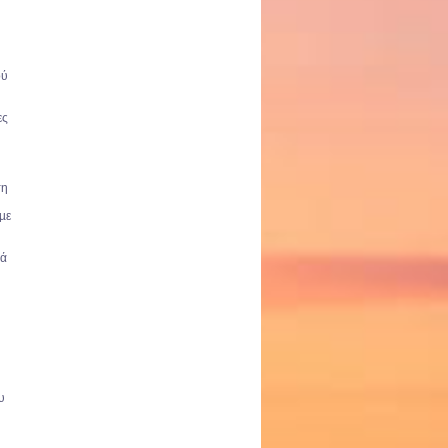
ού
ες
τη
µε
νά
υ