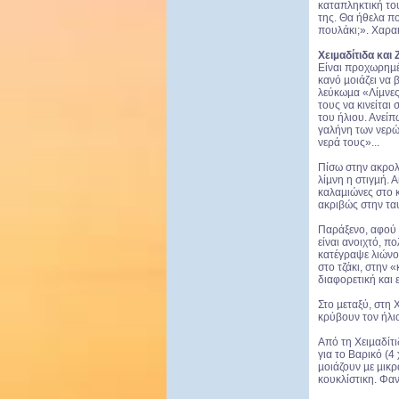
καταπληκτική του
της. Θα ήθελα π
πουλάκι;». Χαρα
Χειµαδίτιδα και 
Είναι προχωρηµέν
κανό µοιάζει να 
λεύκωµα «Λίµνες
τους να κινείται
του ήλιου. Ανείπ
γαλήνη των νερών
νερά τους»...
Πίσω στην ακρολ
λίµνη η στιγµή. 
καλαµιώνες στο κ
ακριβώς στην τα
Παράξενο, αφού 
είναι ανοιχτό, π
κατέγραψε λιώνον
στο τζάκι, στην
διαφορετική και 
Στο µεταξύ, στη 
κρύβουν τον ήλι
Από τη Χειµαδίτ
για το Βαρικό (4
µοιάζουν µε µικρ
κουκλίστικη. Φαν