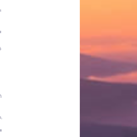
ι
α
ό
ή
ο,
αι