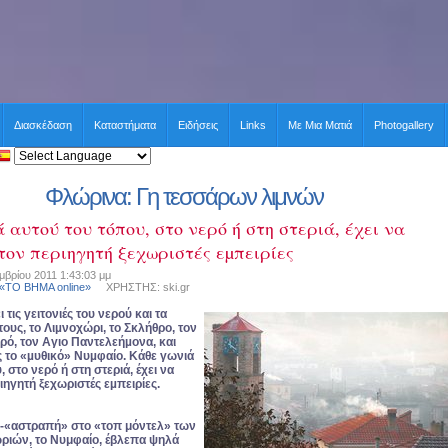
Διασκέδαση
Καταστήματα
Ειδήσεις
Links
Με Μια Ματιά
Photogallery
Φλώρινα: Γη τεσσάρων λιμνών
 αυτού του τόπου, στο νερό ή στη στεριά, έχει να
τον περιηγητή ξεχωριστές εµπειρίες
βρίου 2011 1:43:03 μμ
 «ΤΟ ΒΗΜΑ online»
ΧΡΗΣΤΗΣ: ski.gr
τις γειτονιές του νερού και τα
ους, το Λιµνοχώρι, το Σκλήθρο, τον
ερό, τον Αγιο Παντελεήµονα, και
ς το «µυθικό» Νυµφαίο. Κάθε γωνιά
 στο νερό ή στη στεριά, έχει να
ιηγητή ξεχωριστές εµπειρίες.
η-«αστραπή»
στο «τοπ μόντελ» των
ριών, το Νυμφαίο,
έβλεπα ψηλά