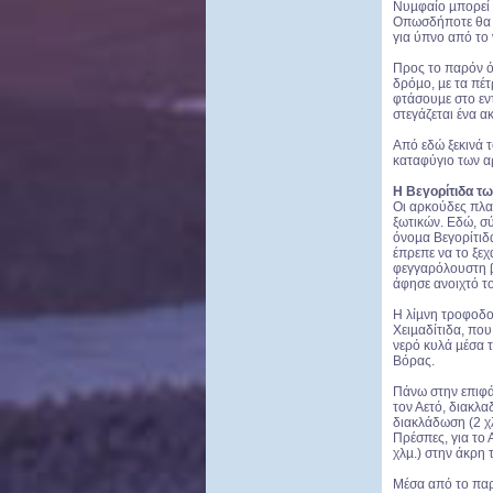
Νυµφαίο µπορεί ν
Οπωσδήποτε θα δ
για ύπνο από το 
Προς το παρόν ό
δρόµο, µε τα πέτ
φτάσουµε στο εν
στεγάζεται ένα 
Από εδώ ξεκινά τ
καταφύγιο των α
Η Βεγορίτιδα τ
Οι αρκούδες πλα
ξωτικών. Εδώ, σ
όνοµα Βεγορίτιδα
έπρεπε να το ξεχ
φεγγαρόλουστη β
άφησε ανοιχτό το
Η λίµνη τροφοδοτ
Χειµαδίτιδα, που
νερό κυλά µέσα 
Βόρας.
Πάνω στην επιφάν
τον Αετό, διακλα
διακλάδωση (2 χλ
Πρέσπες, για το 
χλµ.) στην άκρη 
Μέσα από το παρα