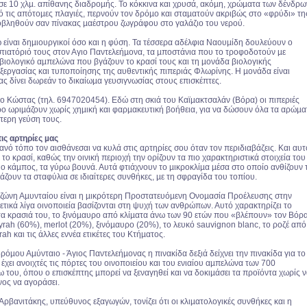
 σε 10 χλµ. απίθανης διαδροµής. Το κόκκινα και χρυσά, ακόµη, χρώµατα των δένδρω
 τις απότοµες πλαγιές, περνούν τον δρόµο και σταµατούν ακριβώς στο «φρύδι» τη
οβληθούν σαν πίνακας µαέστρου ζωγράφου στο γαλάζιο του νερού.
 είναι δηµιουργικοί όσο και η φύση. Τα τέσσερα αδέλφια Ναουµίδη δουλεύουν ο
εστιατόριό τους στον Αγιο Παντελεήµονα, τα µποστάνια που το τροφοδοτούν µε
 βιολογικό αµπελώνα που βγάζουν το κρασί τους και τη µονάδα βιολογικής
εξεργασίας και τυποποίησης της αυθεντικής πιπεριάς Φλωρίνης. Η µονάδα είναι
ας δίνει δωρεάν το δικαίωµα γευσιγνωσίας στους επισκέπτες.
 ο Κώστας (τηλ. 6947020454). Εδώ στη σκιά του Καϊµακτσαλάν (Βόρα) οι πιπεριές
ο ωριµάζουν χωρίς χηµική και φαρµακευτική βοήθεια, για να δώσουν όλα τα αρώµα
ίτερη γεύση τους.
ις αρτηρίες µας
τανό τόπο τον αισθάνεσαι να κυλά στις αρτηρίες σου όταν τον περιδιαβάζεις. Και αυτ
 το κρασί, καθώς την οινική περιοχή την ορίζουν τα πιο χαρακτηριστικά στοιχεία του
, ο κάµπος, τα γύρω βουνά. Αυτά φτιάχνουν το µικροκλίµα µέσα στο οποίο ανθίζουν 
άζουν τα σταφύλια σε ιδιαίτερες συνθήκες, µε τη σφραγίδα του τοπίου.
ζώνη Αµυνταίου είναι η µικρότερη Προστατευόµενη Ονοµασία Προέλευσης στην
ετικά λίγα οινοποιεία βασίζονται στη ψυχή των ανθρώπων. Αυτό χαρακτηρίζει το
τα κρασιά του, το ξινόµαυρο από κλίµατα άνω των 90 ετών που «βλέπουν» τον Βόρα
rah (60%), merlot (20%), ξινόµαυρο (20%), το λευκό sauvignon blanc, το ροζέ από
rah και τις άλλες εννέα ετικέτες του Κτήµατος.
δρόµου Αµύνταιο - Άγιος Παντελεήµονας η πινακίδα δεξιά δείχνει την πινακίδα για το
χει ανοιχτές τις πόρτες του οινοποιείου και του ενιαίου αµπελώνα των 700
του, όπου ο επισκέπτης µπορεί να ξεναγηθεί και να δοκιµάσει τα προϊόντα χωρίς 
νος να αγοράσει.
ρβανιτάκης, υπεύθυνος εξαγωγών, τονίζει ότι οι κλιµατολογικές συνθήκες και η