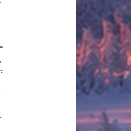
ν
ς
τά
ό
τα
,
να