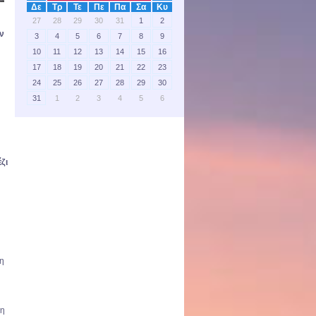
Δε
Τρ
Τε
Πε
Πα
Σα
Κυ
27
28
29
30
31
1
2
ν
3
4
5
6
7
8
9
10
11
12
13
14
15
16
17
18
19
20
21
22
23
24
25
26
27
28
29
30
31
1
2
3
4
5
6
ζι
τη
 η