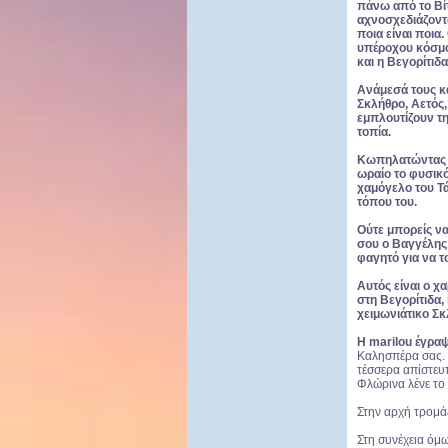
πάνω
από το Βί
αχνοσχεδιάζοντ
ποια είναι ποια
υπέροχου κόσμ
και η Βεγορίτιδα
Ανάμεσά
τους κ
Σκλήθρο, Αετός,
εμπλουτίζουν
τ
τοπία.
Κωπηλατώντας 
ωραίο το φυσικ
χαμόγελο του Τ
τόπου του.
Ούτε
μπορείς ν
σου ο Βαγγέλης
φαγητό για να τ
Αυτός είναι ο χ
στη Βεγορίτιδα,
χειμωνιάτικο Σ
Η marilou έγραψ
Καλησπέρα σας. 
τέσσερα απίστευτ
Φλώρινα λένε το ε
Στην αρχή τρομάζ
Στη συνέχεια όμω