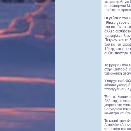
γεωµορφολογία δ
αµπελουργού Μάκ
ποιότητας κρασιά
Οι γεύσεις
του 
Ηθικές
γεύσεις 
του και όχι με 
άλλες αισθήσει
«χαμηλές» λίμν
Πετρών και τη Β
του και τα αφε
Τάκης και σου τ
αυθεντικότητα 
Το βραβευμένο ε
στην Καστοριά, 
ταξιδιωτική ατζέ
Υπάρχει εκεί εδ
κάνουν γκουρμέ τ
παραγγέλνουμε γ
Έτσι, άπλωσαν σ
Βλάστης με ντομά
χοιρινό στη γάσ
μοσχαρίσια κοκκ
καλύτερο νομίζου
Το κρασί ήταν Φι
Αμπελώνα Αμυντα
ντοματάκι του κ