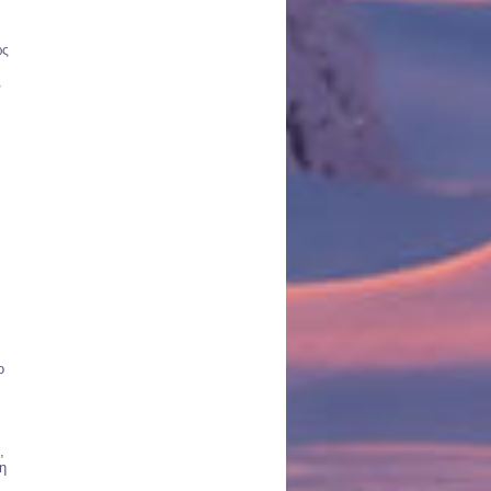
ως
ς
ο
,
η