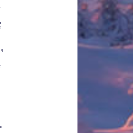
ς
α
αι
α
 η
ι
αι