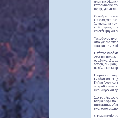
άκρη της λίµνης
κατρακυλούν από
όχθης για να πρ
Οι άνθρωποι εδώ
καθένας για το 
λαχανικά, µε τον
καλλιέργειας, επ
επισκέψιµη και σ
Υπεύθυνος είναι
από γνήσιο σπόρ
τους και την ιδια
Ο τόπος κυλά στ
Λένε ότι τον ζων
συµβαίνει εδώ µε
τόπου, οι λίµνες
αµπέλια και ωριµ
Η αµπελουργική 
Ελλάδα και τα σχ
Κτήµα Αλφα και 
το ερυθρό από sy
ξινόµαυρο και sy
Στο 2ο χλµ. του 
Κτήµα Αλφα που έ
στρεµµάτων γύρω 
είναι υποχρεωµέ
Ο Κωνσταντίνος Α