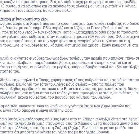
ς κουζίνα και φυσικά η φύση. Ζεις την κάθε εποχή με τα χρώματα και τις μυρωδιές
ολύ σύντομα να ξαναπάω και να ακούσω τους φίλους μου να με ρωτάνε: «Τι κάνεις,
κτηριστική τους έκφραση. Ευχαριστώ πολύ.
Ζάζαρη µ’ ένα κουπί στο χέρι
ο απόγευµα στη Χειµαδίτιδα και το κουπί που χειρίζεται ο κάθε επιβάτης του διπλ
βυθίζεται σε ρευστό ασήµι. Εδώ ταιριάζουν οι λέξεις του Γιάννη Ρούσκα από το
, πολιτείες του νερού» των εκδόσεων Τοπίο: «Ευτυχισµένοι όσοι είδαν το πρόσωπό
 στον γαλάζιο τους καθρέφτη, όταν ταράζεται η ηρεµία των νερών τους. Φιλιά οι αχτίν
ωτη η οµορφιά τους, όταν το χλωµό φως του φεγγαριού χύνει τη γλύκα του στη
 τους. Όλοι οι καθρέφτες του κόσµου, ασηµένιοι και χρυσοί, έχουν κουβαληθεί στα
ιµνιά, οι ακίνητες φιγούρες των ψαράδων τονίζουν την ηρεµία που απλώνει πάνω σ
Ακίνητες οι πλάβες, οι παραδοσιακές βάρκες συρµένες στην άκρη, ακίνητοι και οι
έντρο της λίµνης, οι πελεκάνοι, το µεγάλο, µαύρο, υδρόβιο πουλί που δεν καταλήξα
υτότητά του.
δίπλα µας κωπηλατεί ο Τάκης, χαρισµατικός τύπος ανθρώπου που σεµνά και ταπει
ολυσέλιδο, βιβλίο για τον τόπο του. Λίγες µόνο σελίδες – από τις πολλές που
τας πλήθος ορειβατικά µποτάκια στο Βίτσι και τον κάµπο, µας εµπιστεύτηκε δίπλα
 «καλύβα» του, στο κτήµα όπου έχει τα άλογα που προσφέρουν στους επισκέπτες µια
ειδυλλιακή εικόνα του τόπου, του βουνού, του κάµπου, των λιµνών.
Χειµαδίτιδα, κινούνται µόνο το κανό και οι γιγάντιοι ίσκιοι των γύρω βουνών που
ο. Είναι πολύ όµορφη η λίµνη αυτή την ώρα.
ιδα ο βατός χωµατόδροµος που µας έφερε από τη Ζάζαρη συνεχίζει δίπλα στη λίµνη
 χλµ.) και το Λέχοβο (8 χλµ.), περνώντας από το Χειµαδιό µε τα παράξενα µαντριά πο
ά κάστρα. Αλλιώς, επιστρέφει στη Ζάζαρη (2 χλµ.). Είναι µικρότερη και µοιάζει πιο
ταστείτε ότι µπορείτε να κάνετε τον γύρο της µε ποδήλατο βουνού.