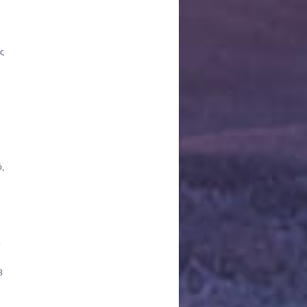
ις
ό,
ό
8