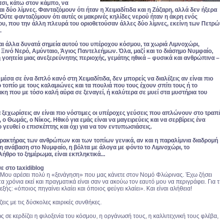
τσι, κάτω στον κάμπο,
να
αι
δύο λίμνες. Φανταζόμουν
ότι ήταν η Χειμαδίτιδα και
η Ζάζαρη, αλλά δεν ήξερα
. Ούτε φανταζόμουν
ότι αυτές οι μακρινές
κηλίδες νερού ήταν
η άκρη ενός
ου,
που την άλλη πλευρά
του οριοθετούσαν άλλες
δύο λίμνες, εκείνη των Πετρώ
.
αι άλλα δυνατά
σημεία αυτού του υπέροχου
κόσμου, τα χωριά Λιμνοχώρι,
 Ξινό
Νερό, Αμύνταιο, Άγιος Παντελεήμων.
Όλα, μαζί και το
διάσημο Νυμφαίο,
η γοητεία μιας ανεξερεύνητης
περιοχής, γεμάτης
ηθικά – φυσικά και ανθρώπινα
–
μέσα σε ένα
διπλό κανό στη Χειμαδίτιδα,
δεν μπορείς να διαλέξεις
αν είναι πιο
ό
τοπίο με τους καλαμιώνες
και τα πουλιά που
τους έχουν σπίτι τους ή
το
άκη
που με τόσο καλή αύρα
σε ξεναγεί, ή καλύτερα
σε μυεί στα μυστήρια
του
α ξεχωρίσεις
αν είναι πιο νόστιμες οι
υπέροχες γεύσεις που
απλώνουν στο τραπέ
, ο Θωμάς,
ο Νίκος. Ηθικό για
εμάς είναι να μαγειρεύεις
και να σερβίρεις ένα
ο γευθεί
ο επισκέπτης και όχι
για να τον εντυπωσιάσεις.
αρακτήρας
των ανθρώπων
και των τοπίων γενικά,
αν και η παραλίμνια διαδρομή
η ανάβαση στο Νυμφαίο,
η βόλτα με άλογα
με φόντο το Λιμνοχώρι,
το
κλήθρο
το ξημέρωμα, είναι
εκπληκτικά...
ε στο taxidiblog
Μου αρέσει πολύ η «ξενάγηση» που μας κάνετε στον Νομό Φλώρινας. Έχω ζήσει
α χρόνια εκεί και πραγματικά είναι σαν να ακούω τον εαυτό μου να περιγράφει. Για 
ξής: «όποιος πηγαίνει κλαίει και όποιος φεύγει κλαίει». Και είναι αλήθεια!
εις με τις δύσκολες καιρικές συνθήκες.
ς σε κερδίζει η φιλοξενία του κόσμου, η οργάνωσή τους, η καλλιτεχνική τους φλέβα,