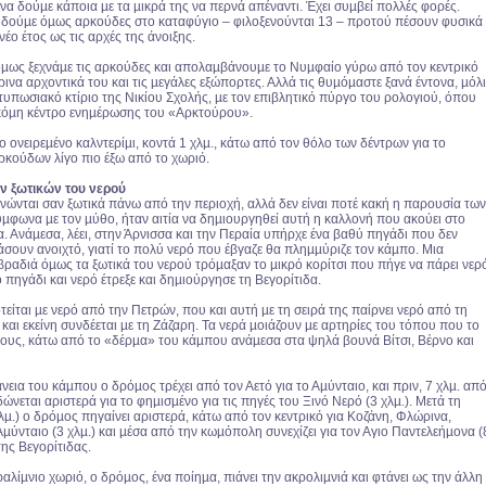
α δούµε κάποια µε τα µικρά της να περνά απέναντι. Έχει συµβεί πολλές φορές.
ούµε όµως αρκούδες στο καταφύγιο – φιλοξενούνται 13 – προτού πέσουν φυσικά
νέο έτος ως τις αρχές της άνοιξης.
µως ξεχνάµε τις αρκούδες και απολαµβάνουµε το Νυµφαίο γύρω από τον κεντρικό
ρινα αρχοντικά του και τις µεγάλες εξώπορτες. Αλλά τις θυµόµαστε ξανά έντονα, µόλ
τυπωσιακό κτίριο της Νικίου Σχολής, µε τον επιβλητικό πύργο του ρολογιού, όπου
ακόµη κέντρο ενηµέρωσης του «Αρκτούρου».
ο ονειρεµένο καλντερίµι, κοντά 1 χλµ., κάτω από τον θόλο των δέντρων για το
ρκούδων λίγο πιο έξω από το χωριό.
ων ξωτικών του νερού
νώνται σαν ξωτικά πάνω από την περιοχή, αλλά δεν είναι ποτέ κακή η παρουσία των
ύµφωνα µε τον µύθο, ήταν αιτία να δηµιουργηθεί αυτή η καλλονή που ακούει στο
. Ανάµεσα, λέει, στην Άρνισσα και την Περαία υπήρχε ένα βαθύ πηγάδι που δεν
άσουν ανοιχτό, γιατί το πολύ νερό που έβγαζε θα πληµµύριζε τον κάµπο. Μια
ραδιά όµως τα ξωτικά του νερού τρόµαξαν το µικρό κορίτσι που πήγε να πάρει νερ
 πηγάδι και νερό έτρεξε και δηµιούργησε τη Βεγορίτιδα.
είται µε νερό από την Πετρών, που και αυτή µε τη σειρά της παίρνει νερό από τη
 και εκείνη συνδέεται µε τη Ζάζαρη. Τα νερά µοιάζουν µε αρτηρίες του τόπου που το
τους, κάτω από το «δέρµα» του κάµπου ανάµεσα στα ψηλά βουνά Βίτσι, Βέρνο και
εια του κάµπου ο δρόµος τρέχει από τον Αετό για το Αµύνταιο, και πριν, 7 χλµ. απ
δώνεται αριστερά για το φηµισµένο για τις πηγές του Ξινό Νερό (3 χλµ.). Μετά τη
µ.) ο δρόµος πηγαίνει αριστερά, κάτω από τον κεντρικό για Κοζάνη, Φλώρινα,
Αµύνταιο (3 χλµ.) και µέσα από την κωµόπολη συνεχίζει για τον Αγιο Παντελεήµονα (
της Βεγορίτιδας.
λίµνιο χωριό, ο δρόµος, ένα ποίηµα, πιάνει την ακρολιµνιά και φτάνει ως την άλλη