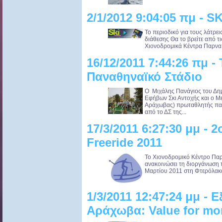
2/1/2012 9:04:05 πμ - S
Το περιοδικό για τους λάτρει
διάθεσης Θα το βρείτε από τι
Χιονοδρομικά Κέντρα Παρνα.
16/12/2011 7:44:26 πμ -
Παναθηναϊκό Στάδιο
O Μιχάλης Πανάγιος του Δη
Εφήβων Σκι Αντοχής και ο 
Αράχωβας) πρωταθλητής παί
από το ΔΣ της...
17/3/2011 6:27:30 μμ -
Freeride 2011
Το Χιονοδρομικό Κέντρο Παρ
ανακοινώσει τη διοργάνωση τ
Μαρτίου 2011 στη Φτερόλακα.
1/3/2011 12:47:24 μμ -
Αράχωβα: Value for mo