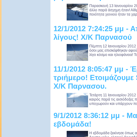
Παρασκευή 13 Ιανουαρίου 20
άλλο παρά άσχημη ήταν! Αίθρ
ποιότητα χιονιού ήταν τα χαρ
12/1/2012 7:24:25 μμ - 
λίγους! Χ/Κ Παρνασού
Πέμπτη 12 Ιανουαρίου 2012 
όσοι μας επισκέφθηκαν αφού 
λίγο κόσμο και ηλιοφάνεια! Το
11/1/2012 8:05:47 μμ - 
τριήμερο! Ετοιμάζουμε 
Χ/Κ Παρνασου.
Τετάρτη 11 Ιανουαρίου 2012 
καιρός παρά τις αισιόδοξες 
υποχωρούν και υπάρχουν πολ
9/1/2012 8:36:12 μμ - Μ
εβδομάδα!
Η εβδομάδα ξεκίνησε όπως α