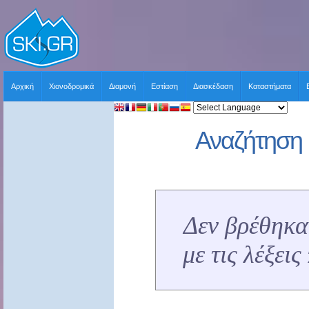
Αρχική
Χιονοδρομικά
Διαμονή
Εστίαση
Διασκέδαση
Καταστήματα
Αναζήτηση 
Δεν βρέθηκα
με τις λέξει