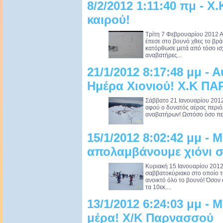
8/2/2012 1:11:40 πμ - 
καιρού!
Τρίτη 7 Φεβρουαρίου 2012 Απ
έπεσε στο βουνό χθες το βρά
κατόρθωσε μετά από τόσο ισ
αναβατήρες...
21/1/2012 8:17:48 μμ - 
Ημέρα Χιονιού! Χ.Κ Π
Σάββατο 21 Ιανουαρίου 2012 
αφού ο δυνατός αέρας περιόρ
αναβατήρων! Ωστόσο όσο περν
15/1/2012 8:02:42 μμ -
απολαμβάνουμε χιόνι 
Κυριακή 15 Ιανουαρίου 2012
σαββατοκύριακο στο οποίο 
ανοικτό όλο το βουνό! Όσον 
τα 10εκ....
13/1/2012 6:24:03 μμ - 
μέρα! X/K Παρνασσού