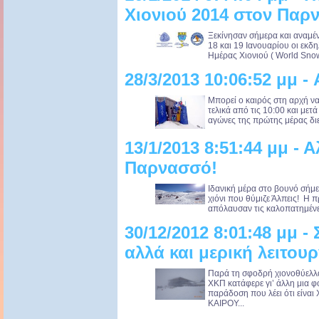
Χιονιού 2014 στον Παρ
Ξεκίνησαν σήμερα και αναμέ
18 και 19 Ιανουαρίου οι εκδ
Ημέρας Χιονιού ( World Snow
28/3/2013 10:06:52 μμ 
Μπορεί ο καιρός στη αρχή να 
τελικά από τις 10:00 και μετ
αγώνες της πρώτης μέρας διεξ
13/1/2013 8:51:44 μμ -
Παρνασσό!
Ιδανική μέρα στο βουνό σήμε
χιόνι που θύμιζε Άλπεις! Η 
απόλαυσαν τις καλοπατημένες 
30/12/2012 8:01:48 μμ 
αλλά και μερική λειτου
Παρά τη σφοδρή χιονοθύελλα
ΧΚΠ κατάφερε γι’ άλλη μια φο
παράδοση που λέει ότι εί
ΚΑΙΡΟΥ...