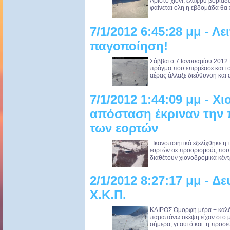
Άριστο χιόνι, ελαφρύ βοριαδά
φαίνεται όλη η εβδομάδα θα πά
7/1/2012 6:45:28 μμ - Λ
παγοποίηση!
Σάββατο 7 Ιανουαρίου 2012 
πράγμα που επιρρέασε και τ
αέρας άλλαξε διεύθυνση και α
7/1/2012 1:44:09 μμ - Χ
απόσταση έκριναν την 
των εορτών
Ικανοποιητικά εξελίχθηκε η τ
εορτών σε προορισμούς που 
διαθέτουν χιονοδρομικά κέντ
2/1/2012 8:27:17 μμ - Δ
Χ.Κ.Π.
ΚΑΙΡΟΣ Όμορφη μέρα + καλό χ
παραπάνω σκέψη είχαν στο μ
σήμερα, γι αυτό και η προσεύ