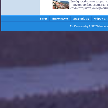
Στο δημοφιλέστατο τουριστι
Παρνασσού έχουμε πάει και 
επισκεπτόμαστε, αναζητώντας 
Ski.gr
Επικοινωνία
Διαφημίσεις
Φόρμα αίτ
Αλ. Παναγούλη 3, 59200 Νάου