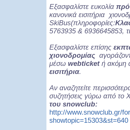
Εξασφαλίστε ευκολία
πρό
κανονικά εισιτήρια χιονο
SkiBus(πληροφορίες:
Κλα
5763935 & 6936645853, τι
Εξασφαλίστε επίσης
εκπτ
χιονοδρομίας
αγοράζοντ
μέσω
webticket
ή ακόμη 
εισιτήρια
.
Αν αναζητείτε περισσότερ
συζητήσεις γύρω από το 
του snowclub:
http://www.snowclub.gr/f
showtopic=15303&st=640