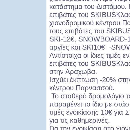
κατάστημα του Διστόμου. Η
επιβάτες του SKIBUSΚλ
χιονοδρομικού κέντρου Πα
τους επιβάτες του SKIB
SKI-12€, SNOWBOARD-15€
αργίες και SKI10€ -SNOW
Αντίστοιχα οι ίδιες τιμές 
επιβάτες του SKIBUSΚλαο
στην Αράχωβα.
Ισχύει έκπτωση -20% στην
κέντρου Παρνασσού.
Το σταθερό δρομολόγιο 
παραμένει το ίδιο με στά
τιμές ενοικίασης 10€ για 
για τις καθημερινές.
Για την ενοικίαση στο χι