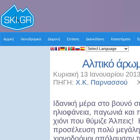
Αρχική
Χιονοδρομικά
Διαμονή
Εστίαση
Διασκέδαση
Καταστήματα
Ε
Αλπικό άρωμ
Κυριακή 13 Ιανουαρίου 2013
ΠΗΓΗ:
Χ.Κ. Παρνασσού
ΧΡΗ
Ιδανική μέρα στο βουνό 
ηλιοφάνεια, παγωνιά και π
χιόνι που θύμιζε Άλπεις! 
προσέλευση πολύ μεγάλη 
χιονοδρόμοι απόλαυσαν τ