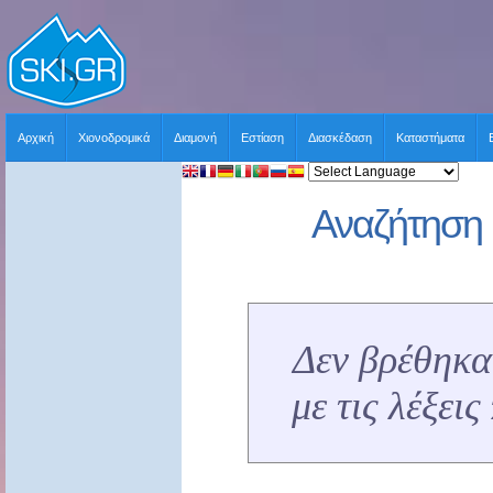
Αρχική
Χιονοδρομικά
Διαμονή
Εστίαση
Διασκέδαση
Καταστήματα
Αναζήτηση 
Δεν βρέθηκα
με τις λέξει