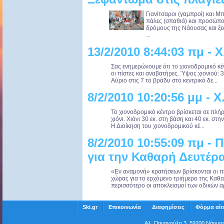
Γιανίτσαροι (γαμπροί) και Μπ
πάλες (σπαθιά) και προσώπο
δρόμους της Νάουσας και ξεσ
...
13/2/2010 8:44:03 πμ - 
Σας ενημερώνουμε ότι το χιονοδρομικό κέν
οι πίστες και αναβατήρες. Ύψος χιονιού: 3
Αύριο στις 7 το βράδυ στο κεντρικό δε...
8/2/2010 10:20:56 μμ - 
Το χιονοδρομικό κέντρο βρίσκεται σε πλήρ
χιόνι. Χιόνι 30 εκ. στη βάση και 40 εκ. στ
Η Διοίκηση του χιονοδρομικού κέ...
8/2/2010 10:55:09 πμ - 
για την Καθαρή Δευτέρ
«Εν αναμονή» κρατήσεων βρίσκονται οι πε
χώρας για το ερχόμενο τριήμερο της Καθα
περισσότερο οι αποκλεισμοί των οδικών α
Ski.gr
Επικοινωνία
Διαφημίσεις
Φόρμα αίτ
Αλ. Παναγούλη 3, 59200 Νάου