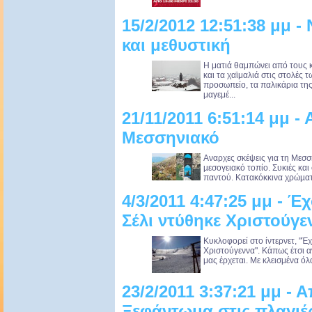
15/2/2012 12:51:38 μμ 
και μεθυστική
Η ματιά θαμπώνει από τους 
και τα χαϊμαλιά στις στολές 
προσωπείο, τα παλικάρια τη
μαγεμέ...
21/11/2011 6:51:14 μμ 
Μεσσηνιακό
Αναρχες σκέψεις για τη Μεσσ
µεσογειακό τοπίο. Συκιές κ
παντού. Κατακόκκινα χρώµατα
4/3/2011 4:47:25 μμ - Έ
Σέλι ντύθηκε Χριστούγε
Κυκλοφορεί στο ίντερνετ, "Έχ
Χριστούγεννα". Κάπως έτσι α
μας έρχεται. Με κλεισμένα όλ
23/2/2011 3:37:21 μμ -
Ξεφάντωμα στις πλαγιέ