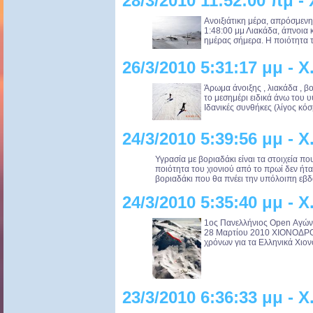
28/3/2010 11:52:00 πμ 
Ανοιξιάτικη μέρα, απρόσμεν
1:48:00 μμ Λιακάδα, άπνοια κ
ημέρας σήμερα. Η ποιότητα το
26/3/2010 5:31:17 μμ -
Άρωμα άνοιξης , λιακάδα , βο
το μεσημέρι ειδικά άνω του 
Ιδανικές συνθήκες (λίγος κόσμ
24/3/2010 5:39:56 μμ -
Υγρασία με βοριαδάκι είναι τα στοιχεία π
ποιότητα του χιονιού από το πρωί δεν ήτα
βοριαδάκι που θα πνέει την υπόλοιπη εβδ
24/3/2010 5:35:40 μμ -
1ος Πανελλήνιος Open Αγώ
28 Μαρτίου 2010 ΧΙΟΝΟΔ
χρόνων για τα Ελληνικά Χιονο
23/3/2010 6:36:33 μμ -