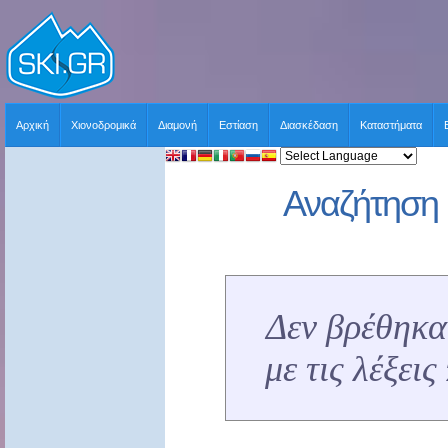
Αρχική
Χιονοδρομικά
Διαμονή
Εστίαση
Διασκέδαση
Καταστήματα
Αναζήτηση 
Δεν βρέθηκα
με τις λέξει