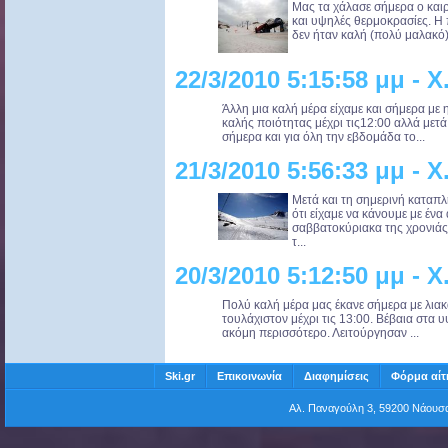
Μας τα χάλασε σήμερα ο και
και υψηλές θερμοκρασίες. Η 
δεν ήταν καλή (πολύ μαλακό) 
22/3/2010 5:15:58 μμ -
Άλλη μια καλή μέρα είχαμε και σήμερα με η
καλής ποιότητας μέχρι τις12:00 αλλά μετ
σήμερα και για όλη την εβδομάδα το...
21/3/2010 5:56:33 μμ -
Μετά και τη σημερινή καταπ
ότι είχαμε να κάνουμε με ένα
σαββατοκύριακα της χρονιάς.
τ...
20/3/2010 5:12:50 μμ -
Πολύ καλή μέρα μας έκανε σήμερα με λιακά
τουλάχιστον μέχρι τις 13:00. Βέβαια στα 
ακόμη περισσότερο. Λειτούργησαν ...
Ski.gr
Επικοινωνία
Διαφημίσεις
Φόρμα αίτ
Αλ. Παναγούλη 3, 59200 Νάου