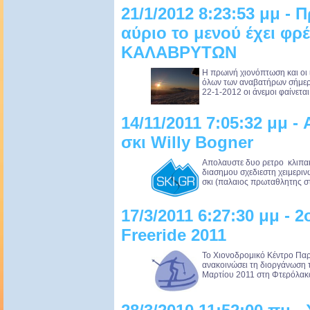
21/1/2012 8:23:53 μμ - Π
αύριο το μενού έχει φρέ
ΚΑΛΑΒΡΥΤΩΝ
Η πρωινή χιονόπτωση και οι 
όλων των αναβατήρων σήμερ
22-1-2012 οι άνεμοι φαίνεται
14/11/2011 7:05:32 μμ -
σκι Willy Bogner
Απολαυστε δυο ρετρο κλιπα
διασημου σχεδιεστη χειμεριν
σκι (παλαιος πρωταθλητης στ
17/3/2011 6:27:30 μμ -
Freeride 2011
Το Χιονοδρομικό Κέντρο Παρ
ανακοινώσει τη διοργάνωση τ
Μαρτίου 2011 στη Φτερόλακα.