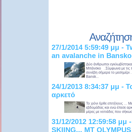
Αναζήτησ
27/1/2014 5:59:49 μμ - 
an avalanche in Bansko
Δύο άνθρωποι εγκλωβίστηκαν
Μπάνσκο . Σύμφωνα με τις π
συνέβη σήμερα το μεσημέρι 
Bansk...
24/1/2013 8:34:37 μμ - Τ
αρκετό
Το χιόνι ήρθε επιτέλους … Μ
εβδομάδας και ενώ έπεσε αρ
μέρες με νοτιάδες που σήκωσα
31/12/2012 12:59:58 
SKIING... MT OLYMPUS