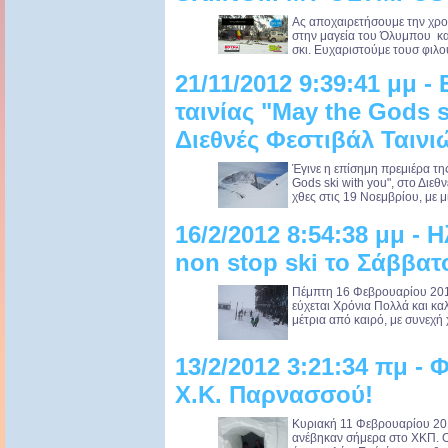
Ας αποχαιρετήσουμε την χρον
στην μαγεία του Όλυμπου κα
σκι. Ευχαριστούμε τουσ φιλο
21/11/2012 9:39:41 μμ 
ταινίας "May the Gods s
Διεθνές Φεστιβάλ Ταιν
Έγινε η επίσημη πρεμιέρα τη
Gods ski with you", στο Διε
χθες στις 19 Νοεμβρίου, με μ
16/2/2012 8:54:38 μμ - 
non stop ski το Σάββατ
Πέμπτη 16 Φεβρουαρίου 201
εύχεται Χρόνια Πολλά και κα
μέτρια από καιρό, με συνεχή 
13/2/2012 3:21:34 πμ - 
Χ.Κ. Παρνασσού!
Κυριακή 11 Φεβρουαρίου 201
ανέβηκαν σήμερα στο ΧΚΠ. Ο 