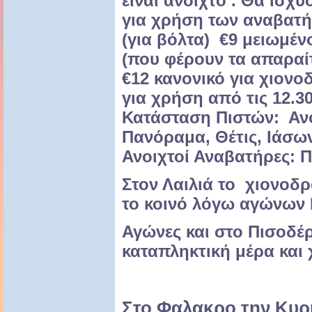
είναι ανοιχτό . Θα ισχύ
για χρήση των αναβατή
(για βόλτα) €9 μειωμέν
(που φέρουν τα απαραίτ
€12 κανονικό για χιον
για χρήση από τις 12.3
Κατάσταση Πιστών: Ανο
Πανόραμα, Θέτις, Ιάσων
Ανοιχτοί Αναβατήρες: Π1
Στον Λαιλιά το χιονοδρο
το κοινό λόγω αγώνων 
Αγώνες και στο Πισοδέρ
καταπληκτική μέρα και χ
Στο Φαλακρο την Κυρι