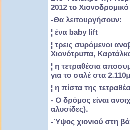
2012 το Χιονοδρομικό 
-Θα λειτουργήσουν:
¦ ένα baby lift
¦ τρεις συρόμενοι αν
Χιονότρυπα, Καρτάλκ
¦ η τετραθέσια αποσ
για το σαλέ στα 2.110μ
¦ η πίστα της τετραθέ
- Ο δρόμος είναι ανοι
αλυσίδες).
-Ύψος χιονιού στη βά